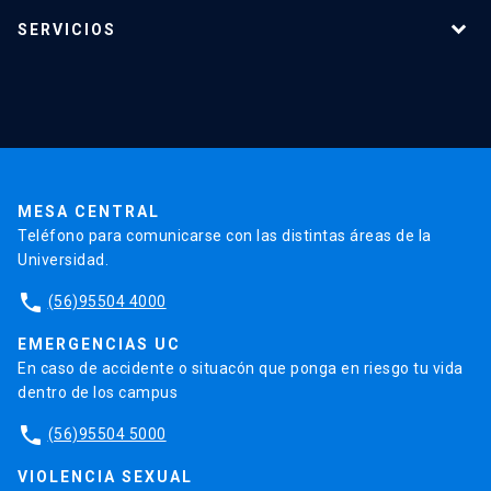
Programas de estudio
SERVICIOS
Investigación
Red Salud UC
Extensión
Validación de Certificados
La Universidad
Pago de Matrículas
Código de Honor
Pago de Créditos
UC Transparente
Trabaja en la UC
Admisión
MESA CENTRAL
Teléfono para comunicarse con las distintas áreas de la
Universidad.
phone
(56)95504 4000
EMERGENCIAS UC
En caso de accidente o situacón que ponga en riesgo tu vida
dentro de los campus
phone
(56)95504 5000
VIOLENCIA SEXUAL