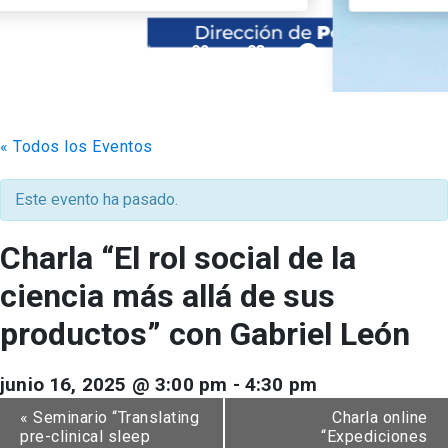
pause_circle_filled
01
02
03
keyboard_arrow_down
Académicos
Grupos de Investigación
Estudiantes
Consejo de Facultad
Institutos y Centros
Pregrado
Publicaciones
« Todos los Eventos
Secretaría Académica
FCB en el Territorio
Postgrado
Contacto
Este evento ha pasado.
Documentos FCB
Redes Internacionales
Centro de Estudiantes
Charla “El rol social de la
ciencia más allá de sus
productos” con Gabriel León
junio 16, 2025 @ 3:00 pm
-
4:30 pm
«
Seminario “Translating
Charla online
pre-clinical sleep
“Expediciones