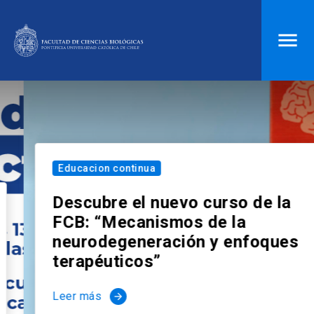
ACCESOS DIRECTOS
Biblioteca
launch
Donaciones
launch
Mi portal UC
launch
Correo
launch
Educacion continua
search
Descubre el nuevo curso de la
FCB: “Mecanismos de la
Inicio
neurodegeneración y enfoques
terapéuticos”
keyboard_arrow_down
Quiénes somos
Leer más
arrow_forward
keyboard_arrow_down
Direcciones
Investigación