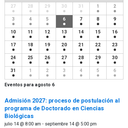
de
Calendario
27
28
29
30
31
1
2
de
Eventos
Eventos
3
4
5
6
7
8
9
10
11
12
13
14
15
16
17
18
19
20
21
22
23
24
25
26
27
28
29
30
31
1
2
3
4
5
6
Eventos para
agosto 6
Admisión 2027: proceso de postulación al
programa de Doctorado en Ciencias
Biológicas
julio 14 @ 8:00 am - septiembre 14 @ 5:00 pm