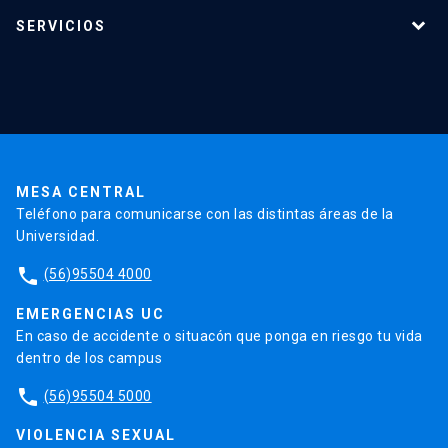
Programas de estudio
SERVICIOS
Investigación
Red Salud UC
Extensión
Validación de Certificados
La Universidad
Pago de Matrículas
Código de Honor
Pago de Créditos
UC Transparente
Trabaja en la UC
Admisión
MESA CENTRAL
Teléfono para comunicarse con las distintas áreas de la
Universidad.
phone
(56)95504 4000
EMERGENCIAS UC
En caso de accidente o situacón que ponga en riesgo tu vida
dentro de los campus
phone
(56)95504 5000
VIOLENCIA SEXUAL