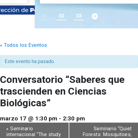
pause_circle_filled
01
02
03
keyboard_arrow_down
Académicos
Grupos de Investigación
Estudiantes
Consejo de Facultad
Institutos y Centros
Pregrado
Publicaciones
« Todos los Eventos
Secretaría Académica
FCB en el Territorio
Postgrado
Contacto
Este evento ha pasado.
Documentos FCB
Redes Internacionales
Centro de Estudiantes
Conversatorio “Saberes que
trascienden en Ciencias
Biológicas”
marzo 17 @ 1:30 pm
-
2:30 pm
«
Seminario
Seminario “Quiet
internacional “The study
Forests: Mosquitoes,