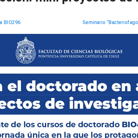
ca BIO296
Seminario “Bacteriofagos