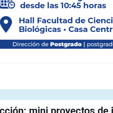
curso de
s de la
y
cos”
acción: mini proyectos de