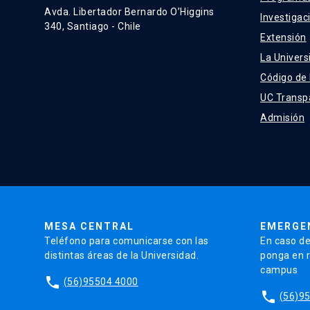
Avda. Libertador Bernardo O’Higgins
Investigac
340, Santiago - Chile
Extensión
La Univers
Código de
UC Transp
Admisión
MESA CENTRAL
EMERGE
Teléfono para comunicarse con las
En caso de
distintas áreas de la Universidad.
ponga en r
campus
phone
(56)95504 4000
phone
(56)9