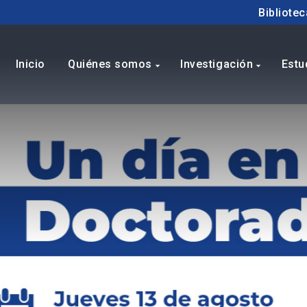
Bibliotec
Inicio
Quiénes somos
Investigación
Estu
arrow_drop_down
arrow_drop_down