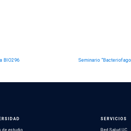
ca BIO296
Seminario “Bacteriofagos
ERSIDAD
SERVICIOS
 de estudio
Red Salud UC