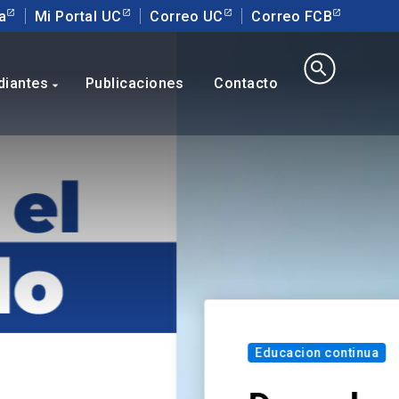
a
Mi Portal UC
Correo UC
Correo FCB
search
diantes
Publicaciones
Contacto
arrow_drop_down