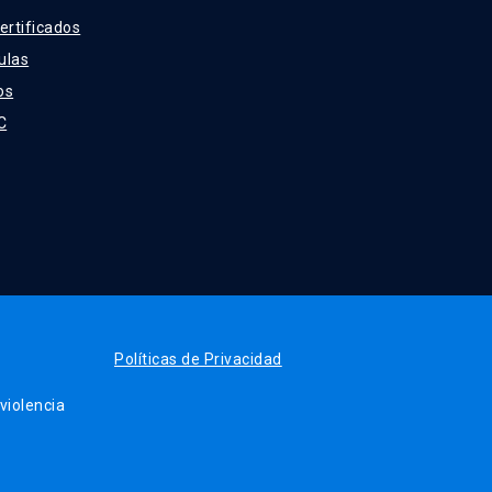
ertificados
ulas
os
C
Políticas de Privacidad
iolencia