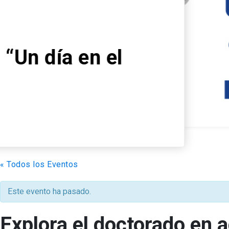
Descubre el nuevo 
la FCB: “Mecanismo
neurodegeneración 
enfoques terapéuti
Leer más
arrow_forward
« Todos los Eventos
Este evento ha pasado.
Explora el doctorado en 