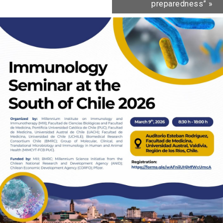
preparedness”
»