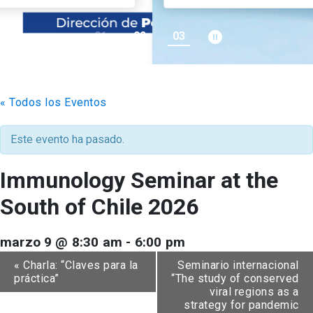
pause_circle_filled
01
02
03
keyboard_arrow_down
Académicos
Grupos de Investigación
Estudiantes
Consejo de Facultad
Institutos y Centros
Pregrado
Publicaciones
« Todos los Eventos
Secretaría Académica
FCB en el Territorio
Postgrado
Contacto
Este evento ha pasado.
Documentos FCB
Redes Internacionales
Centro de Estudiantes
Immunology Seminar at the
South of Chile 2026
marzo 9 @ 8:30 am
-
6:00 pm
«
Charla: “Claves para la
Seminario internacional
práctica”
“The study of conserved
viral regions as a
strategy for pandemic