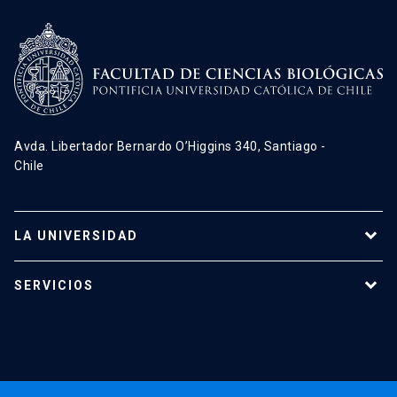
Avda. Libertador Bernardo O’Higgins 340, Santiago -
Chile
LA UNIVERSIDAD
Programas de estudio
SERVICIOS
Investigación
Red Salud UC
Extensión
Validación de Certificados
La Universidad
Pago de Matrículas
Código de Honor
Pago de Créditos