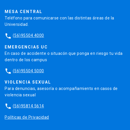
UC Transparente
Trabaja en la UC
Admisión
MESA CENTRAL
Teléfono para comunicarse con las distintas áreas de la
Universidad.
phone
(56)95504 4000
EMERGENCIAS UC
En caso de accidente o situacón que ponga en riesgo tu vida
dentro de los campus
phone
(56)95504 5000
VIOLENCIA SEXUAL
Para denuncias, asesoría o acompañamiento en casos de
violencia sexual
phone
(56)95814 5614
Políticas de Privacidad