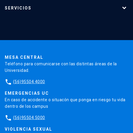
Programas de estudio
SERVICIOS
Investigación
Red Salud UC
Extensión
Validación de Certificados
La Universidad
Pago de Matrículas
Código de Honor
Pago de Créditos
UC Transparente
Trabaja en la UC
Admisión
MESA CENTRAL
Teléfono para comunicarse con las distintas áreas de la
Universidad.
phone
(56)95504 4000
EMERGENCIAS UC
En caso de accidente o situacón que ponga en riesgo tu vida
dentro de los campus
phone
(56)95504 5000
VIOLENCIA SEXUAL