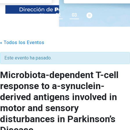
pause_circle_filled
01
02
03
keyboard_arrow_down
Académicos
Grupos de Investigación
Estudiantes
Consejo de Facultad
Institutos y Centros
Pregrado
Publicaciones
« Todos los Eventos
Secretaría Académica
FCB en el Territorio
Postgrado
Contacto
Este evento ha pasado.
Documentos FCB
Redes Internacionales
Centro de Estudiantes
Microbiota-dependent T-cell
response to a-synuclein-
derived antigens involved in
motor and sensory
disturbances in Parkinson’s