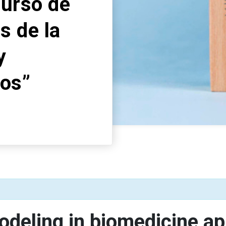
curso de
s de la
y
cos”
eling in biomedicine app