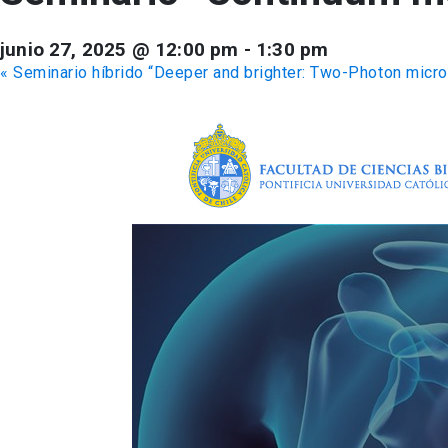
junio 27, 2025 @ 12:00 pm
-
1:30 pm
«
Seminario híbrido “Deeper and brighter: Two-Photon micro