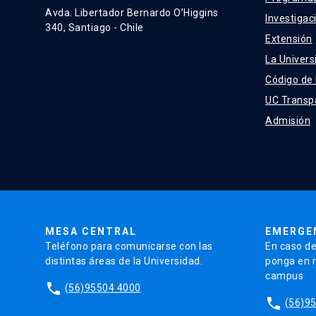
Avda. Libertador Bernardo O’Higgins
Investigac
340, Santiago - Chile
Extensión
La Univers
Código de
UC Transp
Admisión
MESA CENTRAL
EMERGE
Teléfono para comunicarse con las
En caso de
distintas áreas de la Universidad.
ponga en r
campus
phone
(56)95504 4000
phone
(56)9