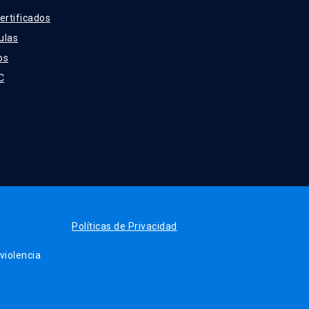
ertificados
ulas
os
C
Políticas de Privacidad
iolencia