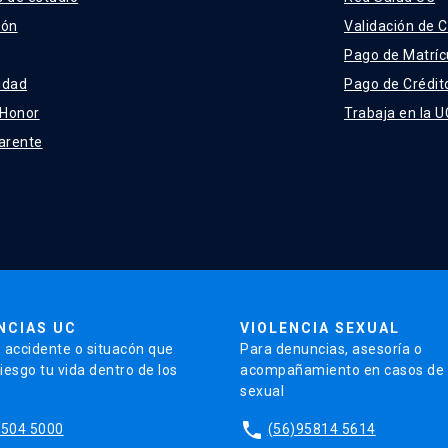
ión
Validación de C
Pago de Matríc
idad
Pago de Crédit
 Honor
Trabaja en la U
arente
NCIAS UC
VIOLENCIA SEXUAL
 accidente o situacón que
Para denuncias, asesoría o
iesgo tu vida dentro de los
acompañamiento en casos de v
sexual
phone
5504 5000
(56)95814 5614