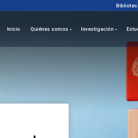
Bibliotec
Inicio
Quiénes somos
Investigación
Estu
arrow_drop_down
arrow_drop_down