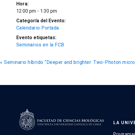
Hora:
12:00 pm - 1:30 pm
Categoría del Evento:
Calendario Portada
Evento etiquetas:
Seminarios en la FCB
«
Seminario híbrido “Deeper and brighter: Two-Photon micro
LA UNIV
Programas