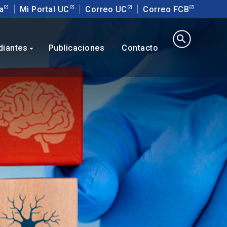
a
Mi Portal UC
Correo UC
Correo FCB
search
diantes
Publicaciones
Contacto
arrow_drop_down