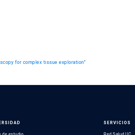
scopy for complex tissue exploration”
ERSIDAD
SERVICIOS
 de estudio
Red Salud UC