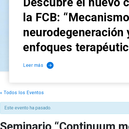
Descubre el nuevo 
la FCB: “Mecanismo
neurodegeneración 
enfoques terapéuti
Leer más
arrow_forward
« Todos los Eventos
Este evento ha pasado.
Seminario “Continuum mod