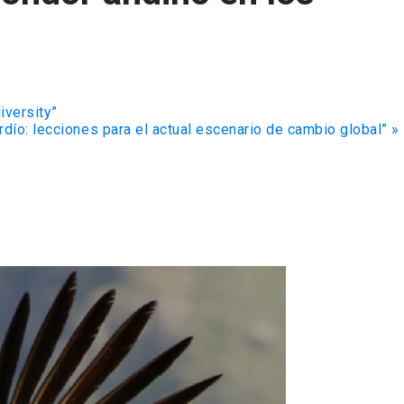
iversity”
rdío: lecciones para el actual escenario de cambio global”
»