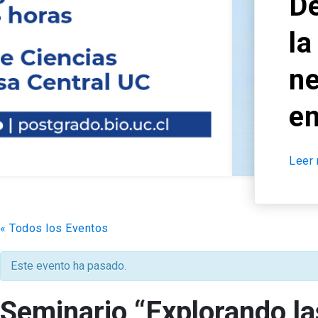
Descubre el nuevo 
la FCB: “Mecanismo
neurodegeneración 
enfoques terapéuti
Leer más
arrow_forward
« Todos los Eventos
Este evento ha pasado.
Seminario “Explorando la