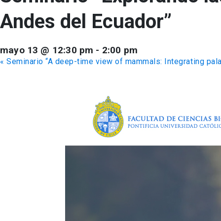
Andes del Ecuador”
mayo 13 @ 12:30 pm
-
2:00 pm
«
Seminario “A deep-time view of mammals: Integrating pala