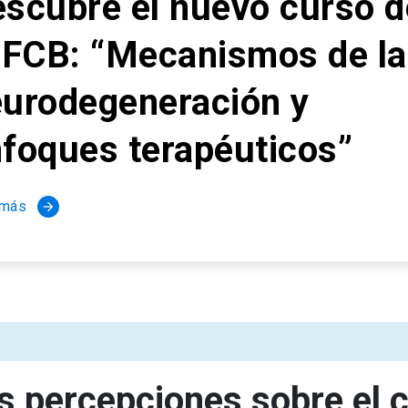
curso de
s de la
y
cos”
s percepciones sobre el 