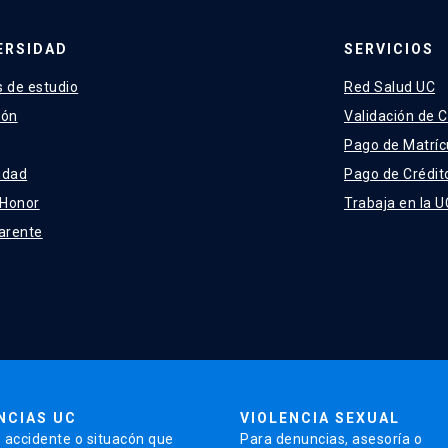
ERSIDAD
SERVICIOS
 de estudio
Red Salud UC
ión
Validación de C
Pago de Matríc
idad
Pago de Crédit
 Honor
Trabaja en la U
arente
NCIAS UC
VIOLENCIA SEXUAL
 accidente o situacón que
Para denuncias, asesoría o