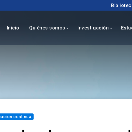
Bibliotec
Inicio
Quiénes somos
Investigación
Estu
arrow_drop_down
arrow_drop_down