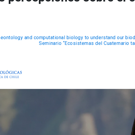
eontology and computational biology to understand our biod
Seminario “Ecosistemas del Cuaternario ta