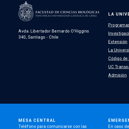
LA UNIV
Programas
Avda. Libertador Bernardo O’Higgins
Investigac
340, Santiago - Chile
Extensión
La Univers
Código de
UC Transp
Admisión
MESA CENTRAL
EMERGE
Teléfono para comunicarse con las
En caso de