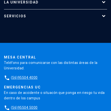
LA UNIVERSIDAD
Programas de estudio
SERVICIOS
Investigación
Red Salud UC
Extensión
Validación de Certificados
La Universidad
Pago de Matrículas
Código de Honor
Pago de Créditos
UC Transparente
Trabaja en la UC
Admisión
MESA CENTRAL
Teléfono para comunicarse con las distintas áreas de la
Universidad.
phone
(56)95504 4000
EMERGENCIAS UC
En caso de accidente o situacón que ponga en riesgo tu vida
dentro de los campus
phone
(56)95504 5000