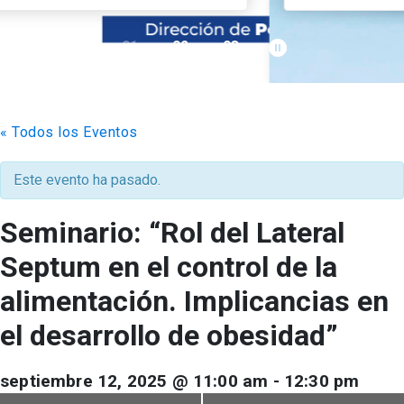
pause_circle_filled
01
02
03
keyboard_arrow_down
Académicos
Grupos de Investigación
Estudiantes
Consejo de Facultad
Institutos y Centros
Pregrado
Publicaciones
« Todos los Eventos
Secretaría Académica
FCB en el Territorio
Postgrado
Contacto
Este evento ha pasado.
Documentos FCB
Redes Internacionales
Centro de Estudiantes
Seminario: “Rol del Lateral
Septum en el control de la
alimentación. Implicancias en
el desarrollo de obesidad”
septiembre 12, 2025 @ 11:00 am
-
12:30 pm