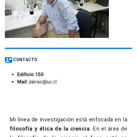
keyboard_arrow_down
Académicos
Dirección Investigación
Estudiantes
Consejo de Facultad
Grupos de Investigación
Pregrado
Publicaciones
Secretaría Académica
Institutos y Centros
Postgrado
Contacto
contact_mail
CONTACTO
Documentos FCB
FCB en el Territorio
Centro de Estudiantes
Edificio 150
Mail:
jlarraic@uc.cl
Redes Internacionales
Mi línea de investigación está enfocada en la
filosofía y ética de la ciencia
. En el área de