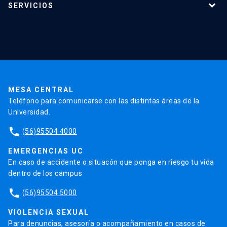
SERVICIOS
Labarca, M., Brandan,E. and Larraín, J.
Investigación
(2005). Biglycan is a new extracellular
Red Salud UC
Extensión
component of the Chordin-BMP4
Validación de Certificados
La Universidad
Pago de Matrículas
signalling pathway. EMBO, J. 24, 1397-
Código de Honor
Pago de Créditos
1405.
UC Transparente
Trabaja en la UC
Admisión
MESA CENTRAL
Teléfono para comunicarse con las distintas áreas de la
Universidad.
phone
(56)95504 4000
EMERGENCIAS UC
En caso de accidente o situacón que ponga en riesgo tu vida
dentro de los campus
phone
(56)95504 5000
VIOLENCIA SEXUAL
Para denuncias, asesoría o acompañamiento en casos de