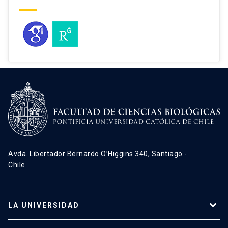
convergent and extension
movements in Xenopus embryos.
Nat. Cell Biol. 8, 492-500.
Larraín, J. (2021) Causalidad y
casualidad en Santo Tomás: ¿una
propuesta de consonancia entre
acción divina y evolución? Humanitas
98: 618-631.
Larraín, J. y Franck, J. F. (2021)
Perspectiva de segunda persona y
Avda. Libertador Bernardo O’Higgins 340, Santiago -
racionalidad en las decisiones
Chile
morales. Evidencia científica y límites
del emotivismo. Philosophia 81: 39-71
LA UNIVERSIDAD
(Latindex)
Moreno, M., Muñoz, R., Aroca, F.,
Programas de estudio