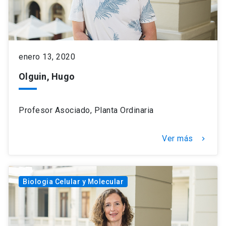
enero 13, 2020
Olguin, Hugo
Profesor Asociado, Planta Ordinaria
Ver más
keyboard_arrow_right
Biologia Celular y Molecular