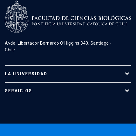
Avda. Libertador Bernardo O’Higgins 340, Santiago -
Chile
LA UNIVERSIDAD
Programas de estudio
SERVICIOS
Investigación
Red Salud UC
Extensión
Validación de Certificados
La Universidad
Pago de Matrículas
Código de Honor
Pago de Créditos
UC Transparente