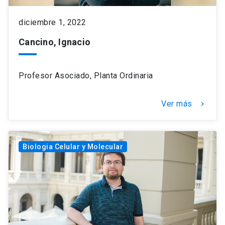
diciembre 1, 2022
Cancino, Ignacio
Profesor Asociado, Planta Ordinaria
Ver más
keyboard_arrow_right
Biologia Celular y Molecular