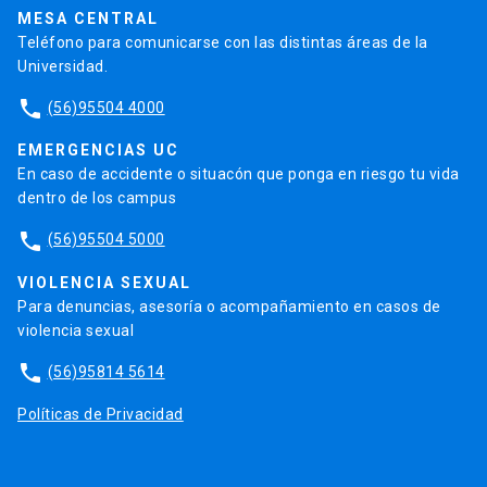
Trabaja en la UC
Admisión
MESA CENTRAL
Teléfono para comunicarse con las distintas áreas de la
Universidad.
phone
(56)95504 4000
EMERGENCIAS UC
En caso de accidente o situacón que ponga en riesgo tu vida
dentro de los campus
phone
(56)95504 5000
VIOLENCIA SEXUAL
Para denuncias, asesoría o acompañamiento en casos de
violencia sexual
phone
(56)95814 5614
Políticas de Privacidad