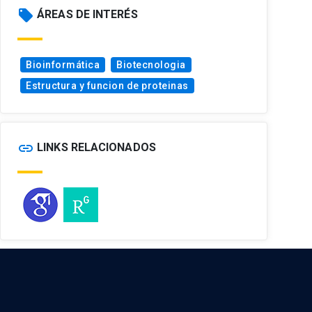
local_offer
ÁREAS DE INTERÉS
Bioinformática
Biotecnologia
Estructura y funcion de proteinas
link
LINKS RELACIONADOS