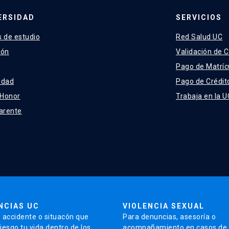
ERSIDAD
SERVICIOS
 de estudio
Red Salud UC
ión
Validación de C
Pago de Matríc
idad
Pago de Crédit
 Honor
Trabaja en la U
arente
NCIAS UC
VIOLENCIA SEXUAL
 accidente o situacón que
Para denuncias, asesoría o
iesgo tu vida dentro de los
acompañamiento en casos de v