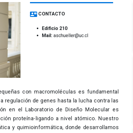
contact_mail
CONTACTO
Edificio 210
Mail:
aschueller@uc.cl
 pequeñas con macromoléculas es fundamental
a regulación de genes hasta la lucha contra las
ión en el Laboratorio de Diseño Molecular es
cción proteína-ligando a nivel atómico. Nuestro
ática y quimioinformática, donde desarrollamos