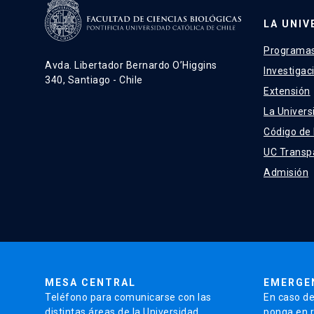
LA UNIV
Programas
Avda. Libertador Bernardo O’Higgins
Investigac
340, Santiago - Chile
Extensión
La Univers
Código de
UC Transp
Admisión
MESA CENTRAL
EMERGE
Teléfono para comunicarse con las
En caso de
distintas áreas de la Universidad.
ponga en r