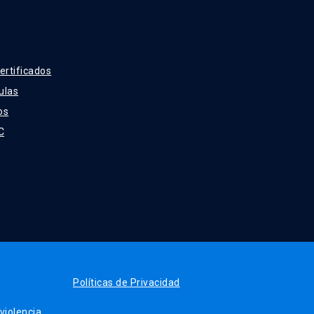
ertificados
ulas
os
C
Políticas de Privacidad
iolencia