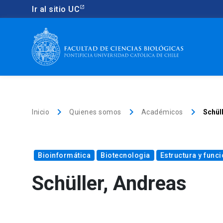
Ir al sitio UC
keyboard_arrow_right
keyboard_arrow_right
keyboard_arrow_right
Inicio
Quienes somos
Académicos
Schül
Bioinformática
Biotecnologia
Estructura y func
Schüller, Andreas