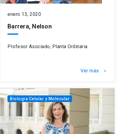
enero 13, 2020
Barrera, Nelson
Profesor Asociado, Planta Ordinaria
Ver más
keyboard_arrow_right
Biologia Celular y Molecular