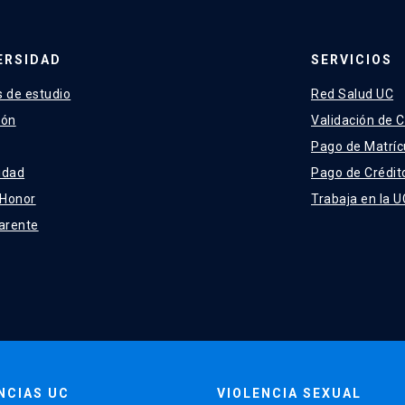
ERSIDAD
SERVICIOS
 de estudio
Red Salud UC
ión
Validación de C
Pago de Matríc
idad
Pago de Crédit
 Honor
Trabaja en la U
arente
NCIAS UC
VIOLENCIA SEXUAL