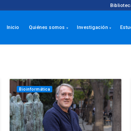
Bibliotec
Inicio
Quiénes somos
Investigación
Estu
arrow_drop_down
arrow_drop_down
Bioinformática