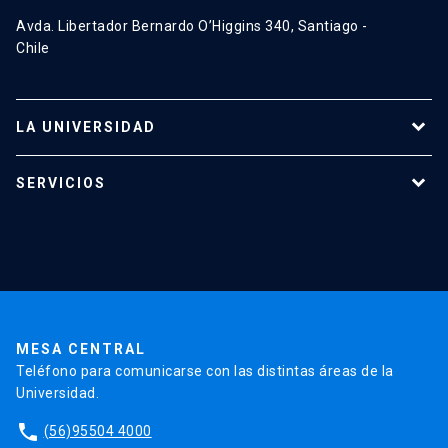
Avda. Libertador Bernardo O’Higgins 340, Santiago -
Chile
LA UNIVERSIDAD
Programas de estudio
SERVICIOS
Investigación
Red Salud UC
Extensión
Validación de Certificados
La Universidad
Pago de Matrículas
Código de Honor
Pago de Créditos
UC Transparente
Trabaja en la UC
Admisión
MESA CENTRAL
Teléfono para comunicarse con las distintas áreas de la
Universidad.
phone
(56)95504 4000