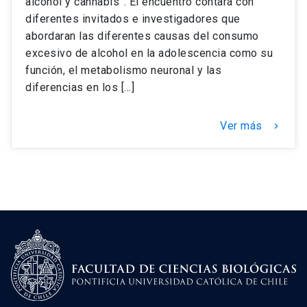
alcohol y cannabis”. El encuentro contará con
diferentes invitados e investigadores que
abordaran las diferentes causas del consumo
excesivo de alcohol en la adolescencia como su
función, el metabolismo neuronal y las
diferencias en los […]
Ver más
keyboard_arrow_right