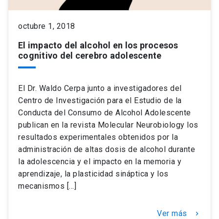
keyboard_arrow_down
octubre 1, 2018
Académicos
Dirección Investigación
Estudiantes
El impacto del alcohol en los procesos
Consejo de Facultad
Grupos de Investigación
Pregrado
Publicaciones
cognitivo del cerebro adolescente
Secretaría Académica
Institutos y Centros
Postgrado
Contacto
El Dr. Waldo Cerpa junto a investigadores del
Centro de Investigación para el Estudio de la
Documentos FCB
FCB en el Territorio
Centro de Estudiantes
Conducta del Consumo de Alcohol Adolescente
publican en la revista Molecular Neurobiology los
resultados experimentales obtenidos por la
Redes Internacionales
administración de altas dosis de alcohol durante
la adolescencia y el impacto en la memoria y
aprendizaje, la plasticidad sináptica y los
mecanismos […]
Ver más
keyboard_arrow_right