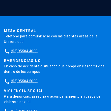
Validación de Certificados
La Universidad
Pago de Matrículas
Código de Honor
Pago de Créditos
UC Transparente
Trabaja en la UC
Admisión
MESA CENTRAL
Teléfono para comunicarse con las distintas áreas de la
Universidad.
phone
(56)95504 4000
EMERGENCIAS UC
En caso de accidente o situacón que ponga en riesgo tu vida
dentro de los campus
phone
(56)95504 5000
VIOLENCIA SEXUAL
Para denuncias, asesoría o acompañamiento en casos de
violencia sexual