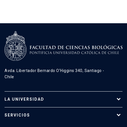
Avda. Libertador Bernardo O’Higgins 340, Santiago -
Chile
LA UNIVERSIDAD
Programas de estudio
SERVICIOS
Investigación
Red Salud UC
Extensión