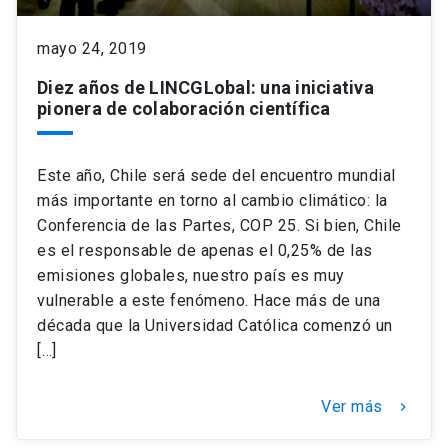
mayo 24, 2019
keyboard_arrow_down
Académicos
Dirección Investigación
Estudiantes
Diez años de LINCGLobal: una iniciativa
pionera de colaboración científica
Consejo de Facultad
Grupos de Investigación
Pregrado
Publicaciones
Secretaría Académica
Institutos y Centros
Postgrado
Contacto
Este año, Chile será sede del encuentro mundial
más importante en torno al cambio climático: la
Documentos FCB
FCB en el Territorio
Centro de Estudiantes
Conferencia de las Partes, COP 25. Si bien, Chile
es el responsable de apenas el 0,25% de las
emisiones globales, nuestro país es muy
Redes Internacionales
vulnerable a este fenómeno. Hace más de una
década que la Universidad Católica comenzó un
[…]
Ver más
keyboard_arrow_right