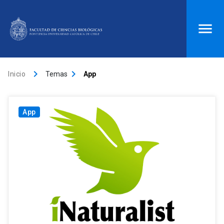
ACCESOS DIRECTOS
keyboard_arrow_right
keyboard_arrow_right
Inicio
Temas
App
Biblioteca
launch
Donaciones
launch
Mi portal UC
launch
Correo
launch
App
search
Inicio
keyboard_arrow_down
Quiénes somos
keyboard_arrow_down
Direcciones
Investigación