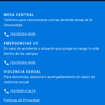
Pago de Créditos
UC Transparente
Trabaja en la UC
Admisión
MESA CENTRAL
Teléfono para comunicarse con las distintas áreas de la
Universidad.
phone
(56)95504 4000
EMERGENCIAS UC
En caso de accidente o situacón que ponga en riesgo tu vida
dentro de los campus
phone
(56)95504 5000
VIOLENCIA SEXUAL
Para denuncias, asesoría o acompañamiento en casos de
violencia sexual
phone
(56)95814 5614
Políticas de Privacidad