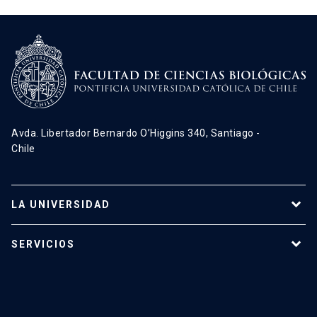
Avda. Libertador Bernardo O’Higgins 340, Santiago -
Chile
LA UNIVERSIDAD
Programas de estudio
SERVICIOS
Investigación
Red Salud UC
Extensión
Validación de Certificados
La Universidad
Pago de Matrículas
Código de Honor