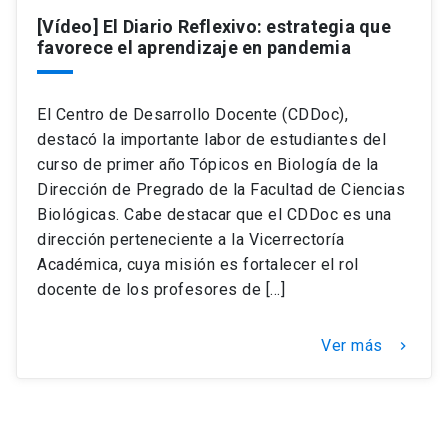
[Vídeo] El Diario Reflexivo: estrategia que
favorece el aprendizaje en pandemia
keyboard_arrow_down
Académicos
Dirección Investigación
Estudiantes
Consejo de Facultad
Grupos de Investigación
Pregrado
Publicaciones
El Centro de Desarrollo Docente (CDDoc),
destacó la importante labor de estudiantes del
curso de primer año Tópicos en Biología de la
Secretaría Académica
Institutos y Centros
Postgrado
Contacto
Dirección de Pregrado de la Facultad de Ciencias
Biológicas. Cabe destacar que el CDDoc es una
Documentos FCB
FCB en el Territorio
Centro de Estudiantes
dirección perteneciente a la Vicerrectoría
Académica, cuya misión es fortalecer el rol
Redes Internacionales
docente de los profesores de […]
Ver más
keyboard_arrow_right