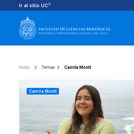
Ir al sitio UC
keyboard_arrow_right
keyboard_arrow_right
Inicio
Temas
Camila Montt
Camila Montt