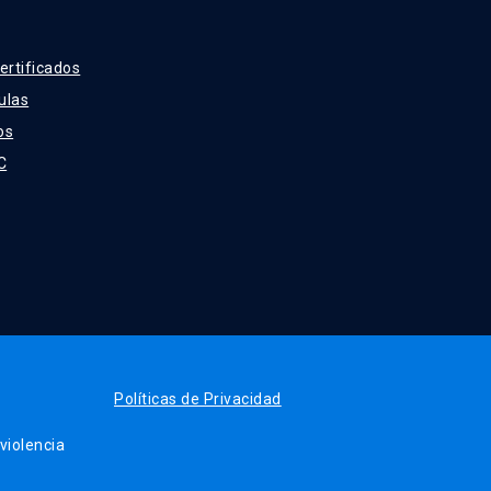
ertificados
ulas
os
C
Políticas de Privacidad
iolencia