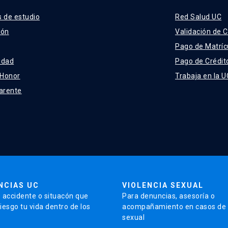
 de estudio
Red Salud UC
ión
Validación de C
Pago de Matríc
idad
Pago de Crédit
 Honor
Trabaja en la U
arente
NCIAS UC
VIOLENCIA SEXUAL
 accidente o situacón que
Para denuncias, asesoría o
iesgo tu vida dentro de los
acompañamiento en casos de v
sexual