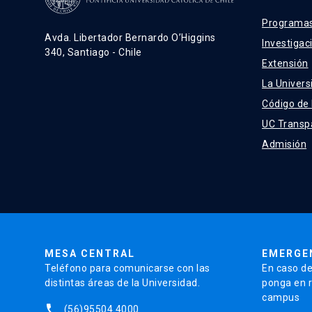
Programas
Avda. Libertador Bernardo O’Higgins
Investigac
340, Santiago - Chile
Extensión
La Univers
Código de
UC Transp
Admisión
MESA CENTRAL
EMERGE
Teléfono para comunicarse con las
En caso de
distintas áreas de la Universidad.
ponga en r
campus
phone
(56)95504 4000