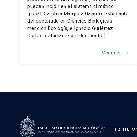
pueden incidir en el sistema climático
global. Carolina Márquez Gajardo, estudiante
del doctorado en Ciencias Biológicas
mención Ecología, e Ignacio Gutiérrez
Cortés, estudiante del doctorado […]
Ver más
keyboard_arrow_right
LA UNIV