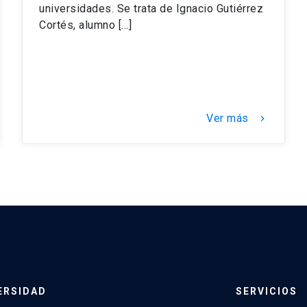
universidades. Se trata de Ignacio Gutiérrez
Cortés, alumno […]
Ver más
keyboard_arrow_right
ERSIDAD
SERVICIOS