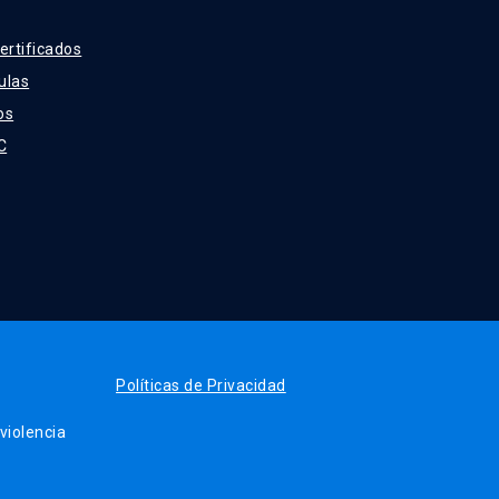
ertificados
ulas
os
C
Políticas de Privacidad
iolencia