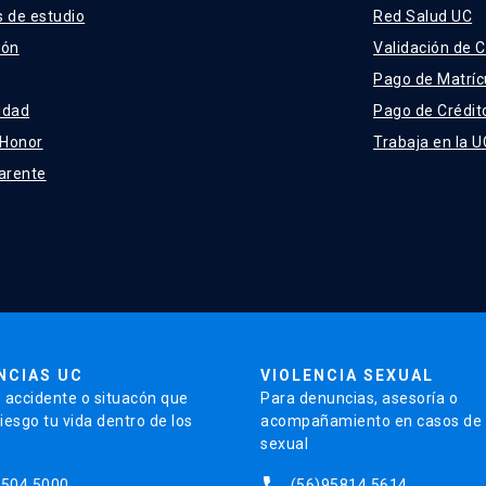
 de estudio
Red Salud UC
ión
Validación de C
Pago de Matríc
idad
Pago de Crédit
 Honor
Trabaja en la U
arente
NCIAS UC
VIOLENCIA SEXUAL
 accidente o situacón que
Para denuncias, asesoría o
iesgo tu vida dentro de los
acompañamiento en casos de v
sexual
phone
5504 5000
(56)95814 5614