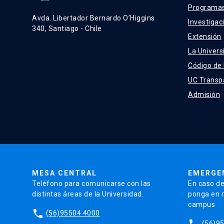
Programas
Avda. Libertador Bernardo O’Higgins
Investigac
340, Santiago - Chile
Extensión
La Univers
Código de
UC Transp
Admisión
MESA CENTRAL
EMERGE
Teléfono para comunicarse con las
En caso de
distintas áreas de la Universidad.
ponga en r
campus
phone
(56)95504 4000
phone
(56)9