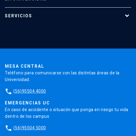
Programas de estudio
SERVICIOS
Investigación
Red Salud UC
Extensión
Validación de Certificados
La Universidad
Pago de Matrículas
Código de Honor
Pago de Créditos
UC Transparente
Trabaja en la UC
Admisión
MESA CENTRAL
Teléfono para comunicarse con las distintas áreas de la
Universidad.
phone
(56)95504 4000
EMERGENCIAS UC
En caso de accidente o situacón que ponga en riesgo tu vida
dentro de los campus
phone
(56)95504 5000