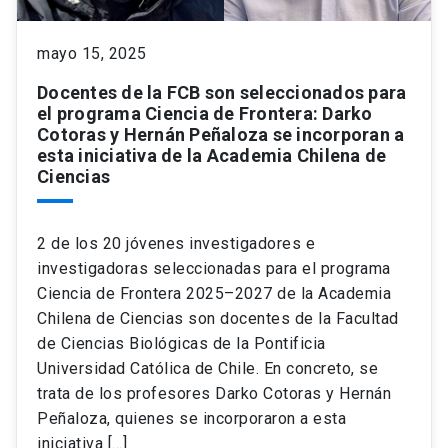
keyboard_arrow_down
Académicos
Dirección Investigación
Estudiantes
mayo 15, 2025
Docentes de la FCB son seleccionados para
Consejo de Facultad
Grupos de Investigación
Pregrado
Publicaciones
el programa Ciencia de Frontera: Darko
Cotoras y Hernán Peñaloza se incorporan a
esta iniciativa de la Academia Chilena de
Secretaría Académica
Institutos y Centros
Postgrado
Contacto
Ciencias
Documentos FCB
FCB en el Territorio
Centro de Estudiantes
2 de los 20 jóvenes investigadores e
investigadoras seleccionadas para el programa
Redes Internacionales
Ciencia de Frontera 2025–2027 de la Academia
Chilena de Ciencias son docentes de la Facultad
de Ciencias Biológicas de la Pontificia
Universidad Católica de Chile. En concreto, se
trata de los profesores Darko Cotoras y Hernán
Peñaloza, quienes se incorporaron a esta
iniciativa […]