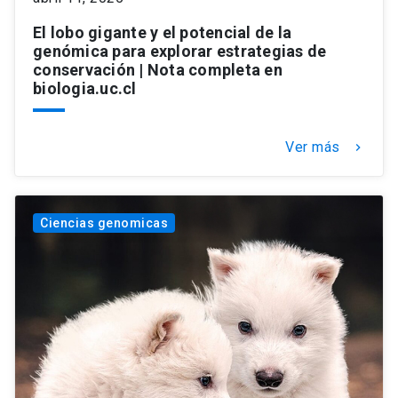
El lobo gigante y el potencial de la
genómica para explorar estrategias de
conservación | Nota completa en
biologia.uc.cl
Ver más
keyboard_arrow_right
Ciencias genomicas