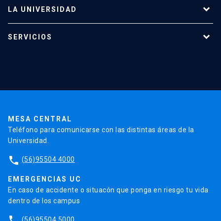
LA UNIVERSIDAD
Programas de estudio
SERVICIOS
Investigación
Red Salud UC
Extensión
Validación de Certificados
La Universidad
Pago de Matrículas
Código de Honor
Pago de Créditos
UC Transparente
Trabaja en la UC
Admisión
MESA CENTRAL
Teléfono para comunicarse con las distintas áreas de la
Universidad.
phone
(56)95504 4000
EMERGENCIAS UC
En caso de accidente o situacón que ponga en riesgo tu vida
dentro de los campus
phone
(56)95504 5000