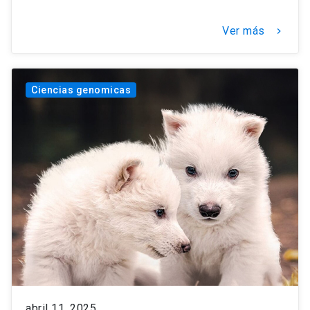
Ver más
keyboard_arrow_right
Ciencias genomicas
abril 11, 2025