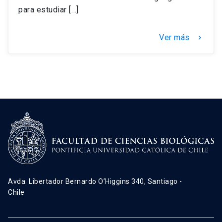
para estudiar […]
Ver más
keyboard_arrow_right
Avda. Libertador Bernardo O’Higgins 340, Santiago -
Chile