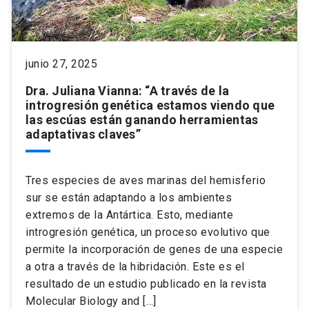
keyboard_arrow_down
Académicos
Dirección Investigación
Estudiantes
junio 27, 2025
Consejo de Facultad
Grupos de Investigación
Pregrado
Publicaciones
Dra. Juliana Vianna: “A través de la
introgresión genética estamos viendo que
Secretaría Académica
Institutos y Centros
Postgrado
Contacto
las escúas están ganando herramientas
adaptativas claves”
Documentos FCB
FCB en el Territorio
Centro de Estudiantes
Tres especies de aves marinas del hemisferio
Redes Internacionales
sur se están adaptando a los ambientes
extremos de la Antártica. Esto, mediante
introgresión genética, un proceso evolutivo que
permite la incorporación de genes de una especie
a otra a través de la hibridación. Este es el
resultado de un estudio publicado en la revista
Molecular Biology and […]