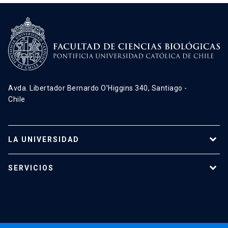
Avda. Libertador Bernardo O’Higgins 340, Santiago -
Chile
LA UNIVERSIDAD
Programas de estudio
SERVICIOS
Investigación
Red Salud UC
Extensión
Validación de Certificados
La Universidad
Pago de Matrículas
Código de Honor