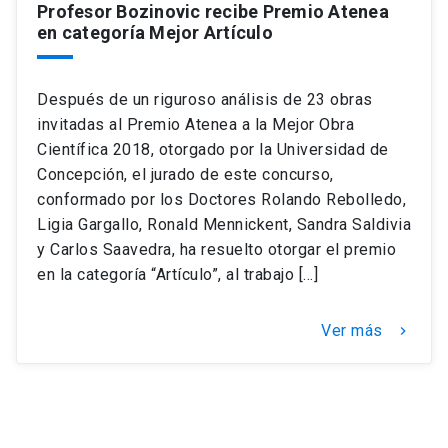
Profesor Bozinovic recibe Premio Atenea
en categoría Mejor Artículo
keyboard_arrow_down
Académicos
Dirección Investigación
Estudiantes
Después de un riguroso análisis de 23 obras
Consejo de Facultad
Grupos de Investigación
Pregrado
Publicaciones
invitadas al Premio Atenea a la Mejor Obra
Científica 2018, otorgado por la Universidad de
Secretaría Académica
Institutos y Centros
Postgrado
Contacto
Concepción, el jurado de este concurso,
conformado por los Doctores Rolando Rebolledo,
Ligia Gargallo, Ronald Mennickent, Sandra Saldivia
Documentos FCB
FCB en el Territorio
Centro de Estudiantes
y Carlos Saavedra, ha resuelto otorgar el premio
en la categoría “Artículo”, al trabajo […]
Redes Internacionales
Ver más
keyboard_arrow_right