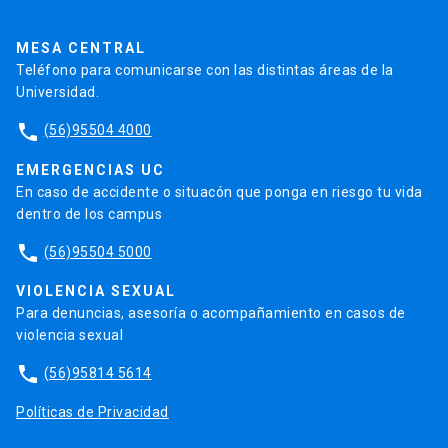
Pago de Créditos
UC Transparente
Trabaja en la UC
Admisión
MESA CENTRAL
Teléfono para comunicarse con las distintas áreas de la
Universidad.
phone
(56)95504 4000
EMERGENCIAS UC
En caso de accidente o situacón que ponga en riesgo tu vida
dentro de los campus
phone
(56)95504 5000
VIOLENCIA SEXUAL
Para denuncias, asesoría o acompañamiento en casos de
violencia sexual
phone
(56)95814 5614
Políticas de Privacidad