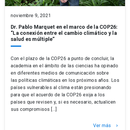
keyboard_arrow_down
noviembre 9, 2021
Académicos
Dirección Investigación
Estudiantes
Dr. Pablo Marquet en el marco de la COP26:
Consejo de Facultad
Grupos de Investigación
Pregrado
Publicaciones
“La conexión entre el cambio climático y la
salud es múltiple”
Secretaría Académica
Institutos y Centros
Postgrado
Contacto
Con el plazo de la COP26 a punto de concluir, la
Documentos FCB
FCB en el Territorio
Centro de Estudiantes
academia en el ámbito de las ciencias ha opinado
en diferentes medios de comunicación sobre
las políticas climáticas en los próximos años. Los
Redes Internacionales
países vulnerables al clima están presionando
para que el acuerdo de la COP26 exija a los
países que revisen y, si es necesario, actualicen
sus compromisos […]
Ver más
keyboard_arrow_right