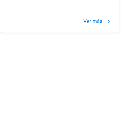
Ver más
keyboard_arrow_right