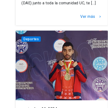
(DAE) junto a toda la comunidad UC, te […]
Ver más
keyboard_arrow_right
Deportes