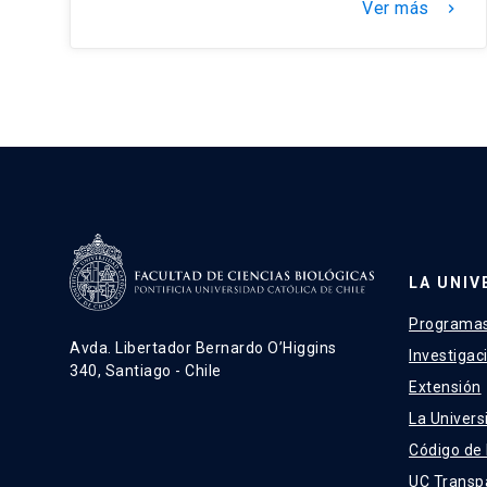
Ver más
keyboard_arrow_right
LA UNIV
Programas
Avda. Libertador Bernardo O’Higgins
Investigac
340, Santiago - Chile
Extensión
La Univers
Código de
UC Transp