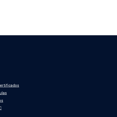
ertificados
ulas
os
C