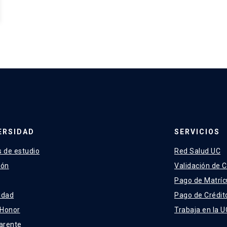
ERSIDAD
SERVICIOS
 de estudio
Red Salud UC
ión
Validación de C
Pago de Matríc
idad
Pago de Crédit
 Honor
Trabaja en la U
arente