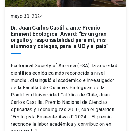
keyboard_arrow_down
Académicos
Dirección Investigación
Estudiantes
mayo 30, 2024
Dr. Juan Carlos Castilla ante Premio
Consejo de Facultad
Grupos de Investigación
Pregrado
Publicaciones
Eminent Ecological Award: “Es un gran
orgullo y responsabilidad para mí, mis
alumnos y colegas, para la UC y el país”
Secretaría Académica
Institutos y Centros
Postgrado
Contacto
Documentos FCB
FCB en el Territorio
Centro de Estudiantes
Ecological Society of America (ESA), la sociedad
científica ecológica más reconocida a nivel
mundial, distinguió al académico e investigador
Redes Internacionales
de la Facultad de Ciencias Biológicas de la
Pontificia Universidad Católica de Chile, Juan
Carlos Castilla, Premio Nacional de Ciencias
Aplicadas y Tecnológicas 2010, con el galardón
“Ecologista Eminente Award” 2024. El premio
reconoce la labor académica y contribución en