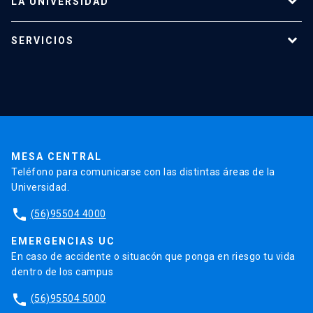
LA UNIVERSIDAD
Programas de estudio
SERVICIOS
Investigación
Red Salud UC
Extensión
Validación de Certificados
La Universidad
Pago de Matrículas
Código de Honor
Pago de Créditos
UC Transparente
Trabaja en la UC
Admisión
MESA CENTRAL
Teléfono para comunicarse con las distintas áreas de la
Universidad.
phone
(56)95504 4000
EMERGENCIAS UC
En caso de accidente o situacón que ponga en riesgo tu vida
dentro de los campus
phone
(56)95504 5000