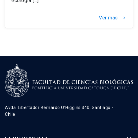
ecología […]
Ver más
keyboard_arrow_right
Avda. Libertador Bernardo O’Higgins 340, Santiago -
Chile