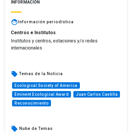
INFORMACIÓN
face
Información periodística
Centros e Institutos
Institutos y centros, estaciones y/o redes
internacionales
local_offer
Temas de la Noticia
Ecological Society of America
Eminent Ecological Award
Juan Carlos Castilla
Reconocimiento
local_offer
Nube de Temas