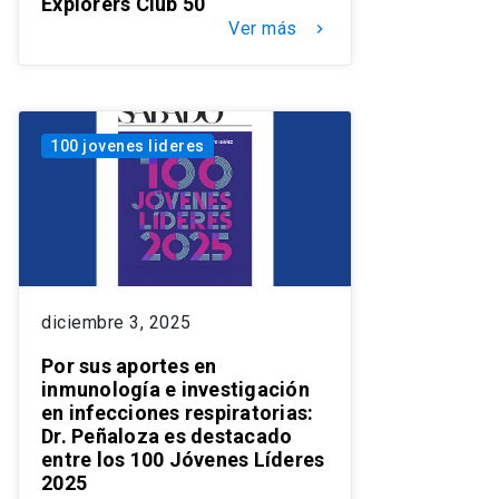
Explorers Club 50
Ver más
keyboard_arrow_right
100 jovenes lideres
diciembre 3, 2025
Por sus aportes en
inmunología e investigación
en infecciones respiratorias:
Dr. Peñaloza es destacado
entre los 100 Jóvenes Líderes
2025