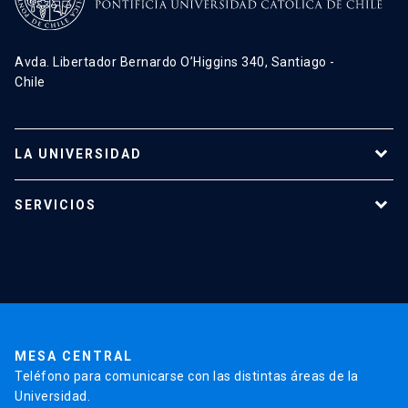
Avda. Libertador Bernardo O’Higgins 340, Santiago -
Chile
LA UNIVERSIDAD
Programas de estudio
SERVICIOS
Investigación
Red Salud UC
Extensión
Validación de Certificados
La Universidad
Pago de Matrículas
Código de Honor
Pago de Créditos
UC Transparente
Trabaja en la UC
Admisión
MESA CENTRAL
Teléfono para comunicarse con las distintas áreas de la
Universidad.