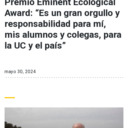
Premio Eminent Ecological
Award: “Es un gran orgullo y
keyboard_arrow_down
Académicos
Dirección Investigación
Estudiantes
responsabilidad para mí,
Consejo de Facultad
Grupos de Investigación
Pregrado
Publicaciones
mis alumnos y colegas, para
la UC y el país”
Secretaría Académica
Institutos y Centros
Postgrado
Contacto
Documentos FCB
FCB en el Territorio
Centro de Estudiantes
mayo 30, 2024
Redes Internacionales