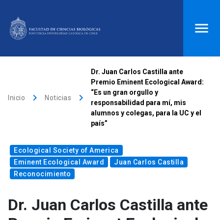
ACCESOS DIRECTOS
Dr. Juan Carlos Castilla ante
Premio Eminent Ecological Award:
Biblioteca
launch
Donaciones
launch
“Es un gran orgullo y
keyboard_arrow_right
keyboard_arrow_right
Inicio
Noticias
responsabilidad para mí, mis
Mi portal UC
launch
Correo
launch
alumnos y colegas, para la UC y el
search
país”
Ecological Society of America
Inicio
Eminent Ecological Award
Juan Carlos Castilla
Reconocimiento
keyboard_arrow_down
Quiénes somos
Dr. Juan Carlos Castilla ante
keyboard_arrow_down
Direcciones
Investigación