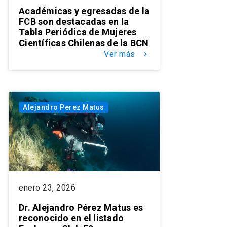
Académicas y egresadas de la
FCB son destacadas en la
Tabla Periódica de Mujeres
Científicas Chilenas de la BCN
Ver más
keyboard_arrow_right
Alejandro Perez Matus
enero 23, 2026
Dr. Alejandro Pérez Matus es
reconocido en el listado