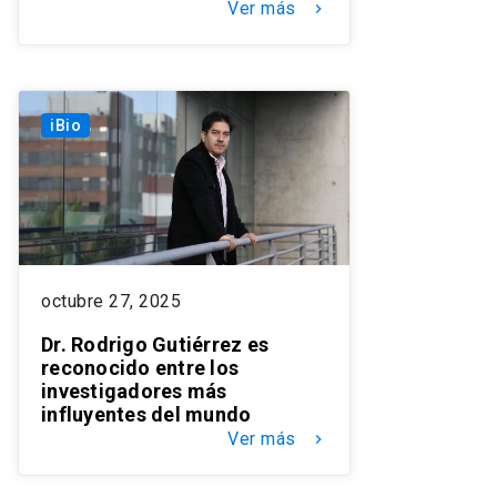
Ver más
keyboard_arrow_right
iBio
octubre 27, 2025
Dr. Rodrigo Gutiérrez es
reconocido entre los
investigadores más
influyentes del mundo
Ver más
keyboard_arrow_right