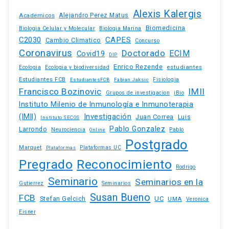
Alexis Kalergis
Academicos
Alejandro Perez Matus
Biomedicina
Biologia Celular y Molecular
Biologia Marina
C2030
CAPES
Cambio Climatico
Concurso
Coronavirus
Doctorado
ECIM
Covid19
DIP
Enrico Rezende
estudiantes
Ecologia
Ecologia y biodiversidad
Estudiantes FCB
EstudiantesFCB
Fabian Jaksic
Fisiologia
Francisco Bozinovic
IMII
iBio
Grupos de investigacion
Instituto Milenio de Inmunología e Inmunoterapia
(IMII)
Investigación
Juan Correa
Luis
Instituto SECOS
Pablo Gonzalez
Larrondo
Neurociencia
Pablo
Online
Postgrado
Marquet
Plataformas UC
Plataformas
Pregrado
Reconocimiento
Rodrigo
Seminario
Seminarios en la
Gutierrez
Seminarios
Susan Bueno
FCB
Stefan Gelcich
UC
UMA
Veronica
Eisner