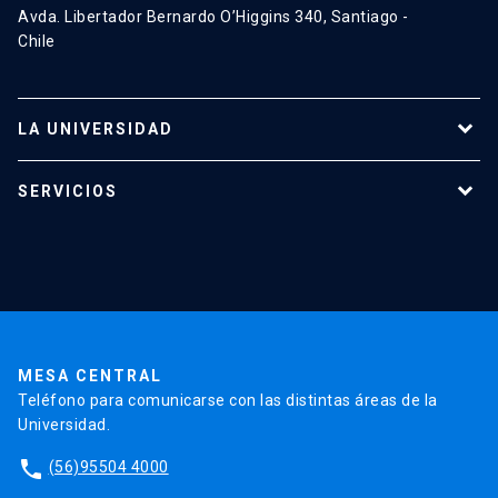
Avda. Libertador Bernardo O’Higgins 340, Santiago -
Chile
LA UNIVERSIDAD
Programas de estudio
SERVICIOS
Investigación
Red Salud UC
Extensión
Validación de Certificados
La Universidad
Pago de Matrículas
Código de Honor
Pago de Créditos
UC Transparente
Trabaja en la UC
Admisión
MESA CENTRAL
Teléfono para comunicarse con las distintas áreas de la
Universidad.
phone
(56)95504 4000