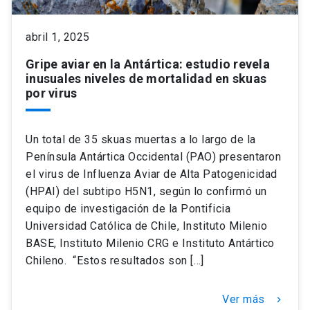
keyboard_arrow_down
Académicos
Dirección Investigación
Estudiantes
abril 1, 2025
Gripe aviar en la Antártica: estudio revela
Consejo de Facultad
Grupos de Investigación
Pregrado
Publicaciones
inusuales niveles de mortalidad en skuas
por virus
Secretaría Académica
Institutos y Centros
Postgrado
Contacto
Un total de 35 skuas muertas a lo largo de la
Documentos FCB
FCB en el Territorio
Centro de Estudiantes
Península Antártica Occidental (PAO) presentaron
el virus de Influenza Aviar de Alta Patogenicidad
(HPAI) del subtipo H5N1, según lo confirmó un
Redes Internacionales
equipo de investigación de la Pontificia
Universidad Católica de Chile, Instituto Milenio
BASE, Instituto Milenio CRG e Instituto Antártico
Chileno. “Estos resultados son […]
Ver más
keyboard_arrow_right