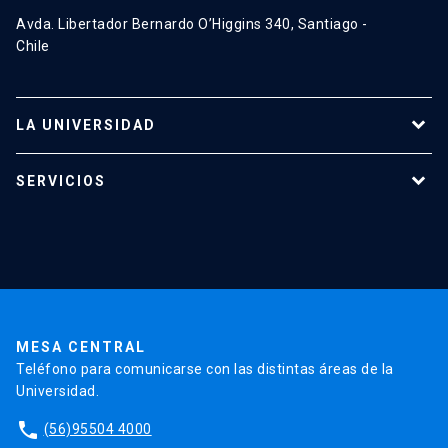
Avda. Libertador Bernardo O’Higgins 340, Santiago -
Chile
LA UNIVERSIDAD
Programas de estudio
SERVICIOS
Investigación
Red Salud UC
Extensión
Validación de Certificados
La Universidad
Pago de Matrículas
Código de Honor
Pago de Créditos
UC Transparente
Trabaja en la UC
Admisión
MESA CENTRAL
Teléfono para comunicarse con las distintas áreas de la
Universidad.
phone
(56)95504 4000