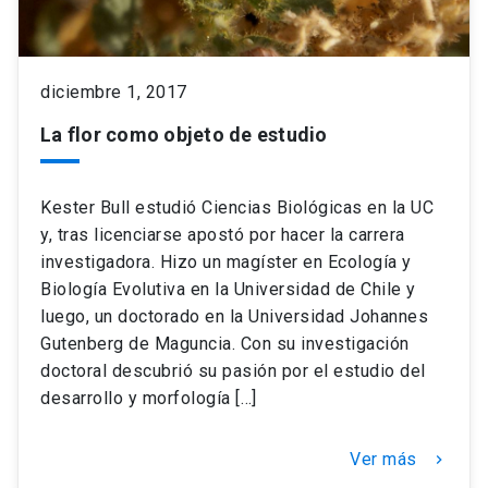
keyboard_arrow_down
Académicos
Dirección Investigación
Estudiantes
diciembre 1, 2017
Consejo de Facultad
Grupos de Investigación
Pregrado
Publicaciones
La flor como objeto de estudio
Secretaría Académica
Institutos y Centros
Postgrado
Contacto
Kester Bull estudió Ciencias Biológicas en la UC
y, tras licenciarse apostó por hacer la carrera
Documentos FCB
FCB en el Territorio
Centro de Estudiantes
investigadora. Hizo un magíster en Ecología y
Biología Evolutiva en la Universidad de Chile y
Redes Internacionales
luego, un doctorado en la Universidad Johannes
Gutenberg de Maguncia. Con su investigación
doctoral descubrió su pasión por el estudio del
desarrollo y morfología […]
Ver más
keyboard_arrow_right