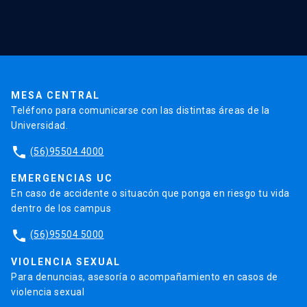
Red Salud UC
Extensión
Validación de Certificados
La Universidad
Pago de Matrículas
Código de Honor
Pago de Créditos
UC Transparente
Trabaja en la UC
Admisión
MESA CENTRAL
Teléfono para comunicarse con las distintas áreas de la
Universidad.
phone
(56)95504 4000
EMERGENCIAS UC
En caso de accidente o situacón que ponga en riesgo tu vida
dentro de los campus
phone
(56)95504 5000
VIOLENCIA SEXUAL
Para denuncias, asesoría o acompañamiento en casos de
violencia sexual