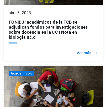
keyboard_arrow_down
Académicos
Dirección Investigación
Estudiantes
abril 3, 2025
FONIDU: académicos de la FCB se
Consejo de Facultad
Grupos de Investigación
Pregrado
Publicaciones
adjudican fondos para investigaciones
sobre docencia en la UC | Nota en
biologia.uc.cl
Secretaría Académica
Institutos y Centros
Postgrado
Contacto
Ver más
keyboard_arrow_right
Documentos FCB
FCB en el Territorio
Centro de Estudiantes
Redes Internacionales
Academicos