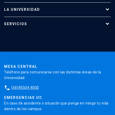
LA UNIVERSIDAD
Programas de estudio
SERVICIOS
Investigación
Red Salud UC
Extensión
Validación de Certificados
La Universidad
Pago de Matrículas
Código de Honor
Pago de Créditos
UC Transparente
Trabaja en la UC
Admisión
MESA CENTRAL
Teléfono para comunicarse con las distintas áreas de la
Universidad.
phone
(56)95504 4000
EMERGENCIAS UC
En caso de accidente o situacón que ponga en riesgo tu vida
dentro de los campus