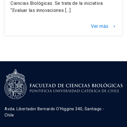
Ciencias Biológicas. Se trata de la iniciativa
“Evaluar las innovaciones […]
Ver más
keyboard_arrow_right
Avda. Libertador Bernardo O’Higgins 340, Santiago -
Chile