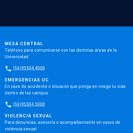
Red Salud UC
Extensión
Validación de Certificados
La Universidad
Pago de Matrículas
Código de Honor
Pago de Créditos
UC Transparente
Trabaja en la UC
Admisión
MESA CENTRAL
Teléfono para comunicarse con las distintas áreas de la
Universidad.
phone
(56)95504 4000
EMERGENCIAS UC
En caso de accidente o situacón que ponga en riesgo tu vida
dentro de los campus
phone
(56)95504 5000
VIOLENCIA SEXUAL
Para denuncias, asesoría o acompañamiento en casos de
violencia sexual