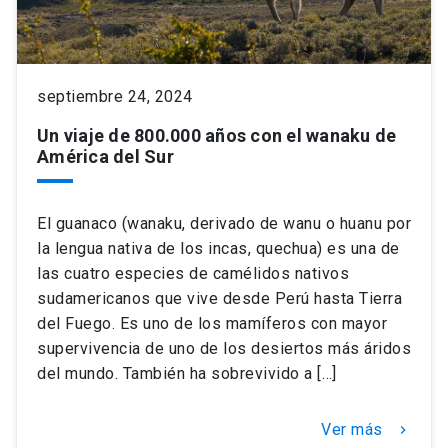
keyboard_arrow_down
Académicos
Dirección Investigación
Estudiantes
septiembre 24, 2024
Consejo de Facultad
Grupos de Investigación
Pregrado
Publicaciones
Un viaje de 800.000 años con el wanaku de
América del Sur
Secretaría Académica
Institutos y Centros
Postgrado
Contacto
El guanaco (wanaku, derivado de wanu o huanu por
Documentos FCB
FCB en el Territorio
Centro de Estudiantes
la lengua nativa de los incas, quechua) es una de
las cuatro especies de camélidos nativos
Redes Internacionales
sudamericanos que vive desde Perú hasta Tierra
del Fuego. Es uno de los mamíferos con mayor
supervivencia de uno de los desiertos más áridos
del mundo. También ha sobrevivido a […]
Ver más
keyboard_arrow_right