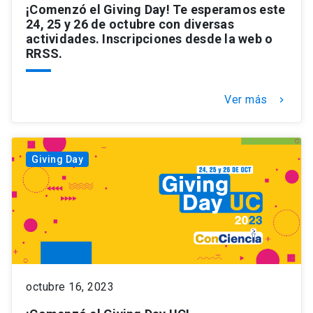
¡Comenzó el Giving Day! Te esperamos este
24, 25 y 26 de octubre con diversas
actividades. Inscripciones desde la web o
RRSS.
Ver más
keyboard_arrow_right
Giving Day
octubre 16, 2023