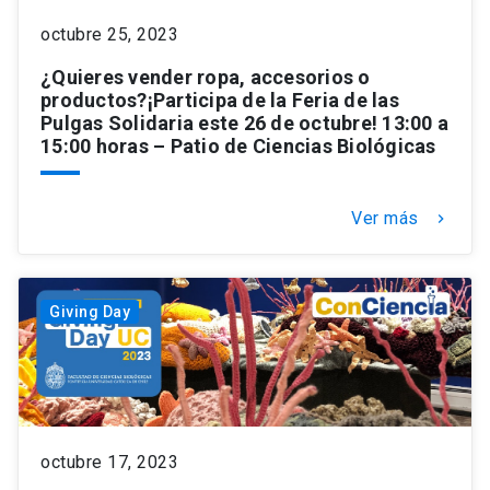
octubre 25, 2023
keyboard_arrow_down
Académicos
Dirección Investigación
Estudiantes
¿Quieres vender ropa, accesorios o
productos?¡Participa de la Feria de las
Consejo de Facultad
Grupos de Investigación
Pregrado
Publicaciones
Pulgas Solidaria este 26 de octubre! 13:00 a
15:00 horas – Patio de Ciencias Biológicas
Secretaría Académica
Institutos y Centros
Postgrado
Contacto
Ver más
keyboard_arrow_right
Documentos FCB
FCB en el Territorio
Centro de Estudiantes
Redes Internacionales
Giving Day
octubre 17, 2023