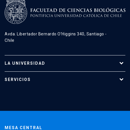
Avda. Libertador Bernardo O’Higgins 340, Santiago -
Chile
LA UNIVERSIDAD
Programas de estudio
SERVICIOS
Investigación
Red Salud UC
Extensión
Validación de Certificados
La Universidad
Pago de Matrículas
Código de Honor
Pago de Créditos
UC Transparente
Trabaja en la UC
Admisión
MESA CENTRAL