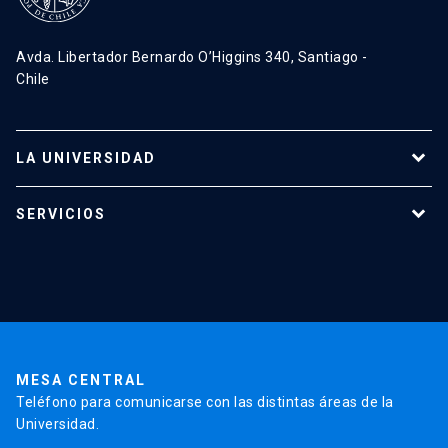
Avda. Libertador Bernardo O’Higgins 340, Santiago -
Chile
LA UNIVERSIDAD
Programas de estudio
SERVICIOS
Investigación
Red Salud UC
Extensión
Validación de Certificados
La Universidad
Pago de Matrículas
Código de Honor
Pago de Créditos
UC Transparente
Trabaja en la UC
Admisión
MESA CENTRAL
Teléfono para comunicarse con las distintas áreas de la
Universidad.