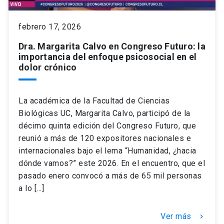
keyboard_arrow_down
Académicos
Dirección Investigación
Estudiantes
febrero 17, 2026
Dra. Margarita Calvo en Congreso Futuro: la
Consejo de Facultad
Grupos de Investigación
Pregrado
Publicaciones
importancia del enfoque psicosocial en el
dolor crónico
Secretaría Académica
Institutos y Centros
Postgrado
Contacto
La académica de la Facultad de Ciencias
Documentos FCB
FCB en el Territorio
Centro de Estudiantes
Biológicas UC, Margarita Calvo, participó de la
décimo quinta edición del Congreso Futuro, que
reunió a más de 120 expositores nacionales e
Redes Internacionales
internacionales bajo el lema “Humanidad, ¿hacia
dónde vamos?” este 2026. En el encuentro, que el
pasado enero convocó a más de 65 mil personas
a lo […]
Ver más
keyboard_arrow_right