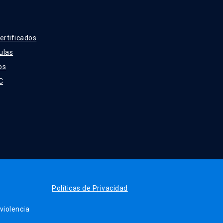
ertificados
ulas
os
C
Políticas de Privacidad
iolencia