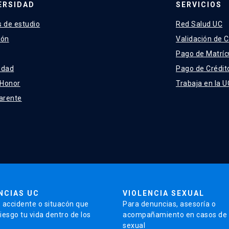
ERSIDAD
SERVICIOS
 de estudio
Red Salud UC
ión
Validación de C
Pago de Matríc
idad
Pago de Crédit
 Honor
Trabaja en la U
arente
NCIAS UC
VIOLENCIA SEXUAL
 accidente o situacón que
Para denuncias, asesoría o
iesgo tu vida dentro de los
acompañamiento en casos de v
sexual