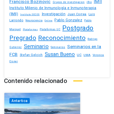
Francisco Bozinovic
IMII
iBio
Grupos de investigacion
Instituto Milenio de Inmunología e Inmunoterapia
(IMII)
Investigación
Juan Correa
Luis
Instituto SECOS
Pablo Gonzalez
Larrondo
Neurociencia
Pablo
Online
Postgrado
Marquet
Plataformas UC
Plataformas
Pregrado
Reconocimiento
Rodrigo
Seminario
Seminarios en la
Gutierrez
Seminarios
Susan Bueno
FCB
Stefan Gelcich
UC
UMA
Veronica
Eisner
Contenido relacionado
Antartica