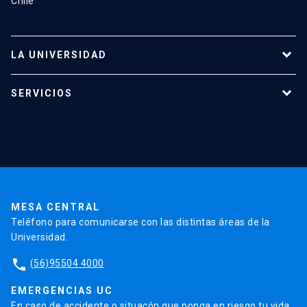
Chile
LA UNIVERSIDAD
Programas de estudio
SERVICIOS
Investigación
Red Salud UC
Extensión
Validación de Certificados
La Universidad
Pago de Matrículas
Código de Honor
Pago de Créditos
UC Transparente
Trabaja en la UC
Admisión
MESA CENTRAL
Teléfono para comunicarse con las distintas áreas de la
Universidad.
phone
(56)95504 4000
EMERGENCIAS UC
En caso de accidente o situacón que ponga en riesgo tu vida