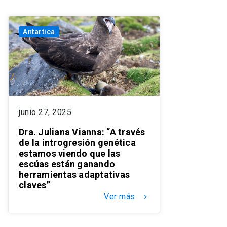
Antartica
junio 27, 2025
Dra. Juliana Vianna: “A través
de la introgresión genética
estamos viendo que las
escúas están ganando
herramientas adaptativas
claves”
Ver más
keyboard_arrow_right