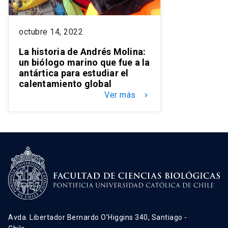
octubre 14, 2022
La historia de Andrés Molina:
un biólogo marino que fue a la
antártica para estudiar el
calentamiento global
Ver más
keyboard_arrow_right
Avda. Libertador Bernardo O’Higgins 340, Santiago -