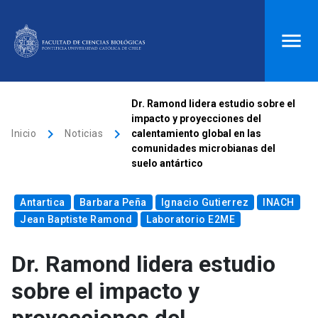
ACCESOS DIRECTOS
Dr. Ramond lidera estudio sobre el
impacto y proyecciones del
Biblioteca
launch
Donaciones
launch
keyboard_arrow_right
keyboard_arrow_right
Inicio
Noticias
calentamiento global en las
comunidades microbianas del
Mi portal UC
launch
Correo
launch
suelo antártico
search
Antartica
Barbara Peña
Ignacio Gutierrez
INACH
Jean Baptiste Ramond
Laboratorio E2ME
Inicio
Dr. Ramond lidera estudio
keyboard_arrow_down
Quiénes somos
sobre el impacto y
keyboard_arrow_down
Direcciones
Investigación