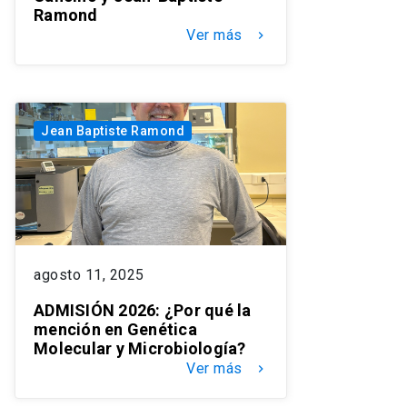
Ramond
Ver más
keyboard_arrow_right
Jean Baptiste Ramond
agosto 11, 2025
ADMISIÓN 2026: ¿Por qué la
mención en Genética
Molecular y Microbiología?
Ver más
keyboard_arrow_right