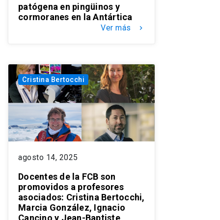
patógena en pingüinos y
cormoranes en la Antártica
Ver más
keyboard_arrow_right
Cristina Bertocchi
agosto 14, 2025
Docentes de la FCB son
promovidos a profesores
asociados: Cristina Bertocchi,
Marcia González, Ignacio
Cancino y Jean-Baptiste