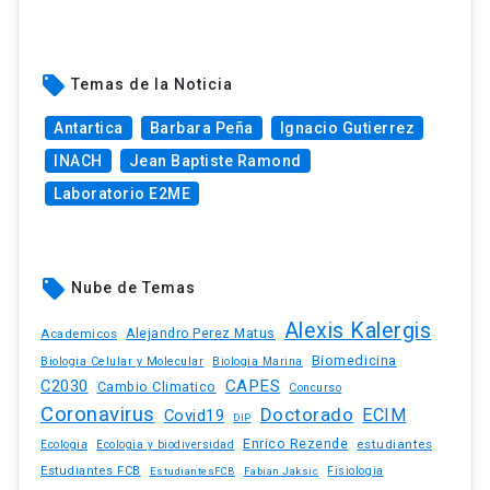
local_offer
Temas de la Noticia
Antartica
Barbara Peña
Ignacio Gutierrez
INACH
Jean Baptiste Ramond
Laboratorio E2ME
local_offer
Nube de Temas
Alexis Kalergis
Academicos
Alejandro Perez Matus
Biomedicina
Biologia Celular y Molecular
Biologia Marina
C2030
CAPES
Cambio Climatico
Concurso
Coronavirus
Doctorado
ECIM
Covid19
DIP
Enrico Rezende
estudiantes
Ecologia
Ecologia y biodiversidad
Estudiantes FCB
EstudiantesFCB
Fabian Jaksic
Fisiologia