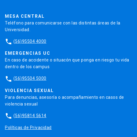
Pago de Créditos
UC Transparente
Trabaja en la UC
Admisión
MESA CENTRAL
Teléfono para comunicarse con las distintas áreas de la
Universidad.
phone
(56)95504 4000
EMERGENCIAS UC
En caso de accidente o situacón que ponga en riesgo tu vida
dentro de los campus
phone
(56)95504 5000
VIOLENCIA SEXUAL
Para denuncias, asesoría o acompañamiento en casos de
violencia sexual
phone
(56)95814 5614
Políticas de Privacidad