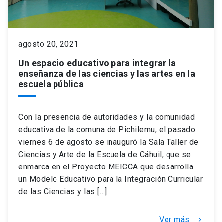
keyboard_arrow_down
Académicos
Dirección Investigación
Estudiantes
agosto 20, 2021
Consejo de Facultad
Grupos de Investigación
Pregrado
Publicaciones
Un espacio educativo para integrar la
enseñanza de las ciencias y las artes en la
Secretaría Académica
Institutos y Centros
Postgrado
Contacto
escuela pública
Documentos FCB
FCB en el Territorio
Centro de Estudiantes
Con la presencia de autoridades y la comunidad
educativa de la comuna de Pichilemu, el pasado
Redes Internacionales
viernes 6 de agosto se inauguró la Sala Taller de
Ciencias y Arte de la Escuela de Cáhuil, que se
enmarca en el Proyecto MEICCA que desarrolla
un Modelo Educativo para la Integración Curricular
de las Ciencias y las […]
Ver más
keyboard_arrow_right