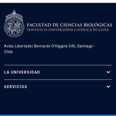
Avda. Libertador Bernardo O’Higgins 340, Santiago -
Chile
LA UNIVERSIDAD
Programas de estudio
SERVICIOS
Investigación
Red Salud UC
Extensión
Validación de Certificados
La Universidad
Pago de Matrículas
Código de Honor