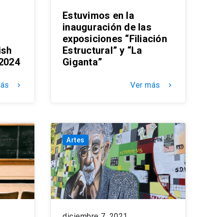
Estuvimos en la
inauguración de las
exposiciones “Filiación
ish
Estructural” y “La
 2024
Giganta”
más
Ver más
keyboard_arrow_right
keyboard_arrow_right
Artes
diciembre 7, 2021