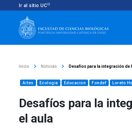
Ir al sitio UC
keyboard_arrow_right
keyboard_arrow_right
Inicio
Noticias
Desafíos para la integración de l
Artes
Ecologia
Educacion
Fondef
Loreto H
Desafíos para la integ
el aula