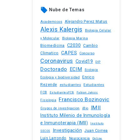
local_offer
Nube de Temas
Academicos
Alejandro Perez Matus
Alexis Kalergis
Biologia Celular
y Molecular
Biologia Marina
C2030
Biomedicina
Cambio
CAPES
Climatico
Concurso
Coronavirus
Covid19
DIP
Doctorado
ECIM
Ecologia
Enrico
Ecologia y biodiversidad
Rezende
estudiantes
Estudiantes
FCB
EstudiantesFCB
Fabian Jaksic
Francisco Bozinovic
Fisiologia
IMII
iBio
Grupos de investigacion
Instituto Milenio de Inmunología
e Inmunoterapia (IMII)
Instituto
Investigación
Juan Correa
SECOS
Luis Larrondo
Neurociencia
Online