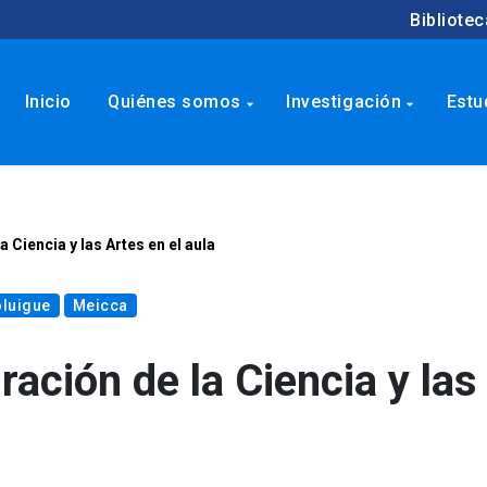
Bibliotec
Inicio
Quiénes somos
Investigación
Estu
arrow_drop_down
arrow_drop_down
a Ciencia y las Artes en el aula
oluigue
Meicca
ración de la Ciencia y las