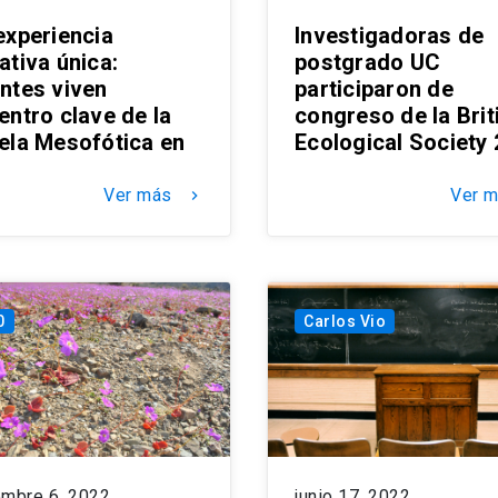
experiencia
Investigadoras de
ativa única:
postgrado UC
ntes viven
participaron de
entro clave de la
congreso de la Brit
ela Mesofótica en
Ecological Society
M
Ver más
Ver 
keyboard_arrow_right
0
Carlos Vio
embre 6, 2022
junio 17, 2022