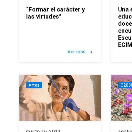
“Formar el carácter y
Una 
las virtudes”
educ
doce
encu
Escu
ECI
Ver más
keyboard_arrow_right
Artes
C203
marzo 16, 2023
septi