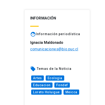
INFORMACIÓN
face
Información periodística
Ignacia Maldonado
comunicaciones@bio.puc.cl
local_offer
Temas de la Noticia
Artes
Ecologia
Educacion
Fondef
Loreto Holuigue
Meicca