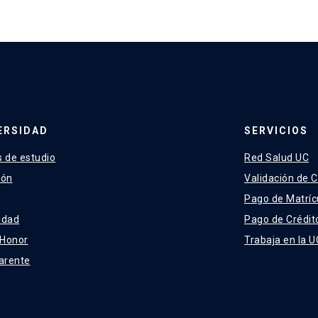
ERSIDAD
SERVICIOS
 de estudio
Red Salud UC
ión
Validación de C
Pago de Matríc
idad
Pago de Crédit
 Honor
Trabaja en la U
arente