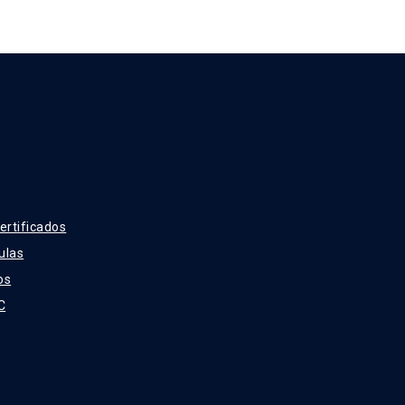
ertificados
ulas
os
C