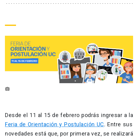
keyboard_arrow_down
Académicos
Dirección Investigación
Estudiantes
Consejo de Facultad
Grupos de Investigación
Pregrado
Publicaciones
Secretaría Académica
Institutos y Centros
Postgrado
Contacto
Documentos FCB
FCB en el Territorio
Centro de Estudiantes
Redes Internacionales
photo_camera
Desde el 11 al 15 de febrero podrás ingresar a la
Feria de Orientación y Postulación UC
. Entre sus
novedades está que, por primera vez, se realizará