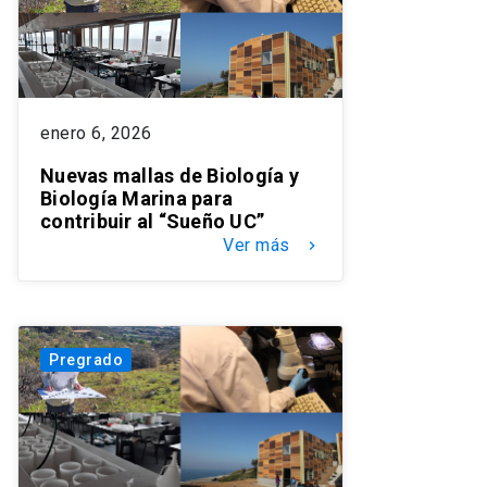
enero 6, 2026
Nuevas mallas de Biología y
Biología Marina para
contribuir al “Sueño UC”
Ver más
keyboard_arrow_right
Pregrado