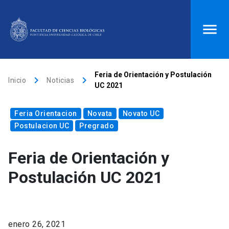
ACCESOS DIRECTOS
Feria de Orientación y Postulación
keyboard_arrow_right
keyboard_arrow_right
Inicio
Noticias
UC 2021
Biblioteca
launch
Donaciones
launch
Feria Orientacion
Mi portal UC
launch
Novata
Correo
launch
Novato UC
Postulacion UC
Pregrado
search
Feria de Orientación y
Inicio
Postulación UC 2021
keyboard_arrow_down
Quiénes somos
enero 26, 2021
keyboard_arrow_down
Direcciones
Investigación