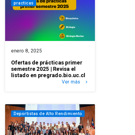
practicas
enero 8, 2025
Ofertas de prácticas primer
semestre 2025 | Revisa el
listado en pregrado.bio.uc.cl
Ver más
keyboard_arrow_right
Deportistas de Alto Rendimiento