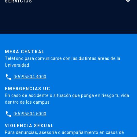
SERVICIOS
Investigación
Red Salud UC
Extensión
Validación de Certificados
La Universidad
Pago de Matrículas
Código de Honor
Pago de Créditos
UC Transparente
Trabaja en la UC
Admisión
MESA CENTRAL
Teléfono para comunicarse con las distintas áreas de la
Universidad.
phone
(56)95504 4000
EMERGENCIAS UC
En caso de accidente o situacón que ponga en riesgo tu vida
dentro de los campus
phone
(56)95504 5000
VIOLENCIA SEXUAL
Para denuncias, asesoría o acompañamiento en casos de