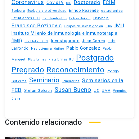
Coronavirus
Doctorado
ECIM
Covid19
DIP
Enrico Rezende
estudiantes
Ecologia
Ecologia y biodiversidad
Estudiantes FCB
EstudiantesFCB
Fabian Jaksic
Fisiologia
Francisco Bozinovic
IMII
iBio
Grupos de investigacion
Instituto Milenio de Inmunología e Inmunoterapia
(IMII)
Investigación
Juan Correa
Luis
Instituto SECOS
Pablo Gonzalez
Larrondo
Neurociencia
Pablo
Online
Postgrado
Marquet
Plataformas UC
Plataformas
Pregrado
Reconocimiento
Rodrigo
Seminario
Seminarios en la
Gutierrez
Seminarios
Susan Bueno
FCB
Stefan Gelcich
UC
UMA
Veronica
Eisner
Contenido relacionado