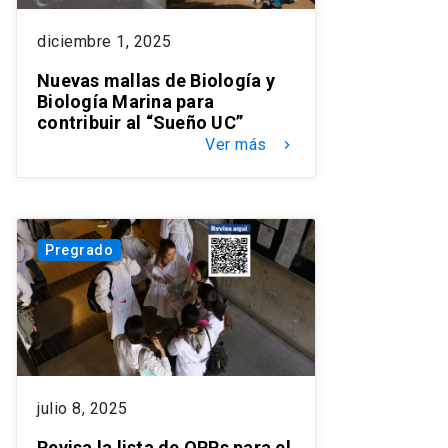
diciembre 1, 2025
Nuevas mallas de Biología y
Biología Marina para
contribuir al “Sueño UC”
Ver más
keyboard_arrow_right
Pregrado
julio 8, 2025
Revisa la lista de OPRs para el