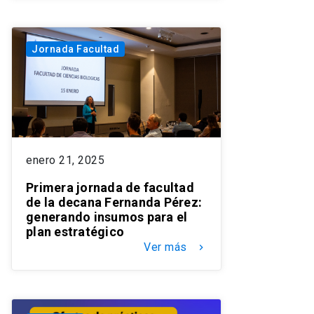
Jornada Facultad
enero 21, 2025
Primera jornada de facultad
de la decana Fernanda Pérez:
generando insumos para el
plan estratégico
Ver más
keyboard_arrow_right