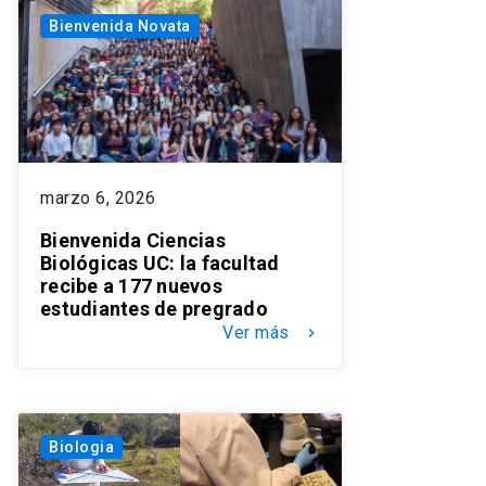
Bienvenida Novata
marzo 6, 2026
Bienvenida Ciencias
Biológicas UC: la facultad
recibe a 177 nuevos
estudiantes de pregrado
Ver más
keyboard_arrow_right
Biologia