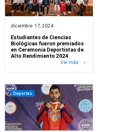
diciembre 17, 2024
Estudiantes de Ciencias
Biológicas fueron premiados
en Ceremonia Deportistas de
Alto Rendimiento 2024
Ver más
keyboard_arrow_right
Deportes