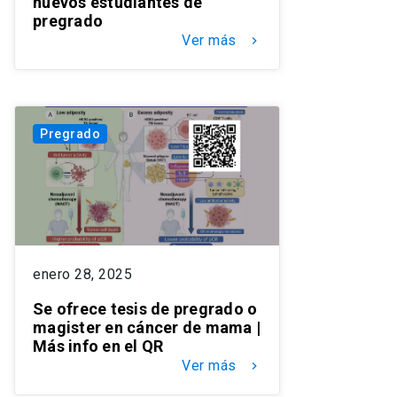
nuevos estudiantes de
pregrado
Ver más
keyboard_arrow_right
Pregrado
enero 28, 2025
Se ofrece tesis de pregrado o
magister en cáncer de mama |
Más info en el QR
Ver más
keyboard_arrow_right