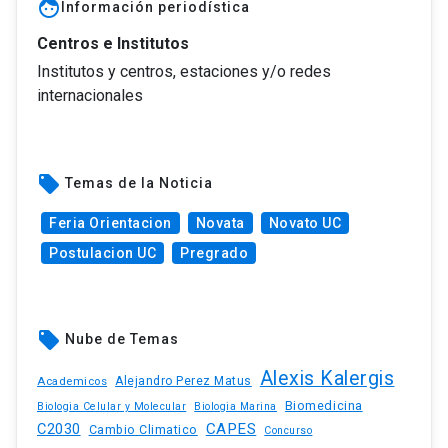
face
Información periodística
Centros e Institutos
Institutos y centros, estaciones y/o redes
internacionales
local_offer
Temas de la Noticia
Feria Orientacion
Novata
Novato UC
Postulacion UC
Pregrado
local_offer
Nube de Temas
Alexis Kalergis
Academicos
Alejandro Perez Matus
Biomedicina
Biologia Celular y Molecular
Biologia Marina
C2030
CAPES
Cambio Climatico
Concurso