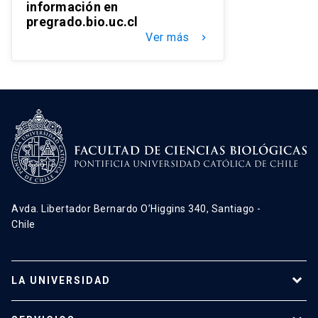
información en
pregrado.bio.uc.cl
Ver más
keyboard_arrow_right
Avda. Libertador Bernardo O’Higgins 340, Santiago -
Chile
LA UNIVERSIDAD
Programas de estudio