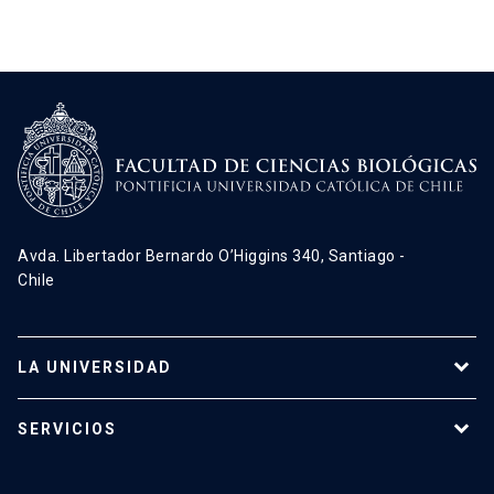
Avda. Libertador Bernardo O’Higgins 340, Santiago -
Chile
LA UNIVERSIDAD
Programas de estudio
SERVICIOS
Investigación
Red Salud UC
Extensión