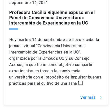
septiembre 14, 2021
Profesora Cecilia Riquelme expuso en el
keyboard_arrow_down
Académicos
Dirección Investigación
Estudiantes
Panel de Convivencia Universitaria:
Intercambio de Experiencias en la UC
Consejo de Facultad
Grupos de Investigación
Pregrado
Publicaciones
Hoy martes 14 de septiembre se llevó a cabo la
Secretaría Académica
Institutos y Centros
Postgrado
Contacto
jornada virtual “Convivencia Universitaria:
Intercambio de Experiencias en la UC”,
Documentos FCB
FCB en el Territorio
Centro de Estudiantes
organizada por la Ombuds UC y su Consejo
Asesor, la que tiene como objetivo compartir
Redes Internacionales
experiencias en torno a la convivencia
universitaria con el propósito de impulsar buenas
prácticas para el cultivo de una sana […]
Ver más
keyboard_arrow_right