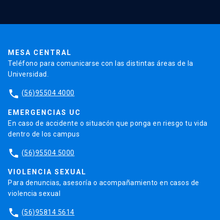
Validación de Certificados
La Universidad
Pago de Matrículas
Código de Honor
Pago de Créditos
UC Transparente
Trabaja en la UC
Admisión
MESA CENTRAL
Teléfono para comunicarse con las distintas áreas de la
Universidad.
phone
(56)95504 4000
EMERGENCIAS UC
En caso de accidente o situacón que ponga en riesgo tu vida
dentro de los campus
phone
(56)95504 5000
VIOLENCIA SEXUAL
Para denuncias, asesoría o acompañamiento en casos de
violencia sexual
phone
(56)95814 5614