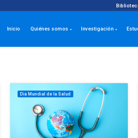
Bibliotec
Inicio
Quiénes somos
Investigación
Estu
arrow_drop_down
arrow_drop_down
Dia Mundial de la Salud