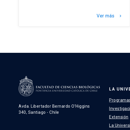
Ver más
keyboard_arrow_right
LA UNIV
Programas
Avda. Libertador Bernardo O’Higgins
Investigac
340, Santiago - Chile
Extensión
La Univers