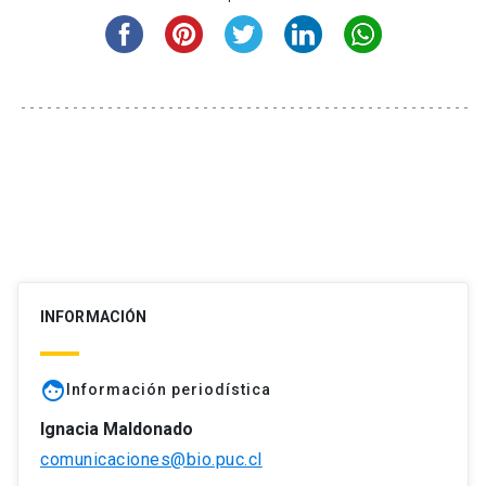
INFORMACIÓN
face
Información periodística
Ignacia Maldonado
comunicaciones@bio.puc.cl