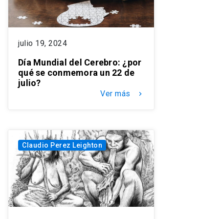
julio 19, 2024
Día Mundial del Cerebro: ¿por
qué se conmemora un 22 de
julio?
Ver más
keyboard_arrow_right
Claudio Perez Leighton