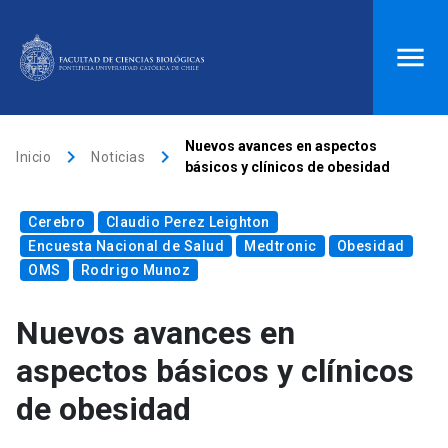
ACCESOS DIRECTOS
Nuevos avances en aspectos
keyboard_arrow_right
keyboard_arrow_right
Inicio
Noticias
básicos y clínicos de obesidad
Biblioteca
launch
Donaciones
launch
Cerebro
Mi portal UC
Claudio Perez Leighton
launch
Correo
launch
Encuesta Nacional de Salud
Medtronic
Obesidad
search
OMS
Rodrigo Munoz
Nuevos avances en
Inicio
aspectos básicos y clínicos
keyboard_arrow_down
Quiénes somos
de obesidad
keyboard_arrow_down
Direcciones
Investigación