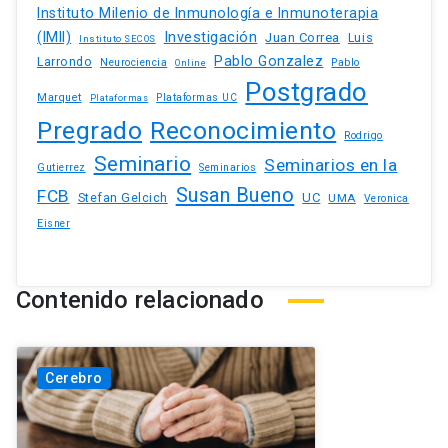
Instituto Milenio de Inmunología e Inmunoterapia
(IMII)
Investigación
Juan Correa
Luis
Instituto SECOS
Pablo Gonzalez
Larrondo
Neurociencia
Pablo
Online
Postgrado
Marquet
Plataformas UC
Plataformas
Pregrado
Reconocimiento
Rodrigo
Seminario
Seminarios en la
Gutierrez
Seminarios
Susan Bueno
FCB
Stefan Gelcich
UC
UMA
Veronica
Eisner
Contenido relacionado
Cerebro