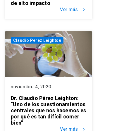
de alto impacto
Ver más
keyboard_arrow_right
Claudio Perez Leighton
noviembre 4, 2020
Dr. Claudio Pérez Leighton:
“Uno de los cuestionamientos
centrales que nos hacemos es
por qué es tan difícil comer
bien”
Ver más
keyboard_arrow_right