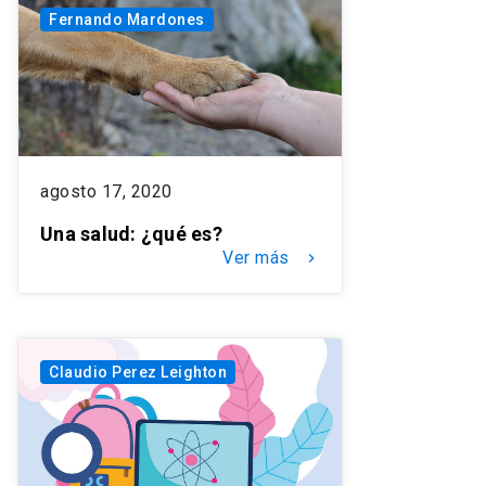
Fernando Mardones
agosto 17, 2020
Una salud: ¿qué es?
Ver más
keyboard_arrow_right
Claudio Perez Leighton