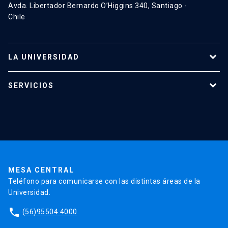
Avda. Libertador Bernardo O’Higgins 340, Santiago -
Chile
LA UNIVERSIDAD
Programas de estudio
SERVICIOS
Investigación
Red Salud UC
Extensión
Validación de Certificados
La Universidad
Pago de Matrículas
Código de Honor
Pago de Créditos
UC Transparente
Trabaja en la UC
Admisión
MESA CENTRAL
Teléfono para comunicarse con las distintas áreas de la
Universidad.
phone
(56)95504 4000