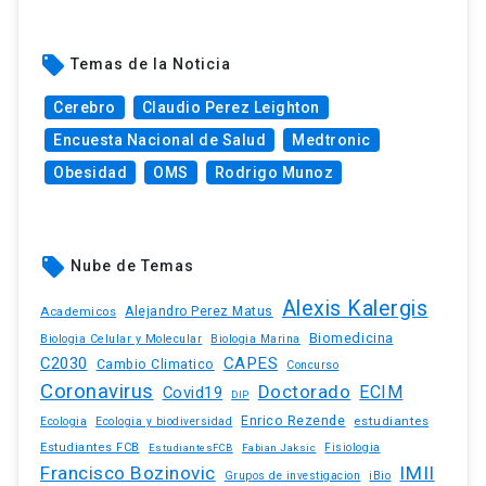
local_offer
Temas de la Noticia
Cerebro
Claudio Perez Leighton
Encuesta Nacional de Salud
Medtronic
Obesidad
OMS
Rodrigo Munoz
local_offer
Nube de Temas
Alexis Kalergis
Academicos
Alejandro Perez Matus
Biomedicina
Biologia Celular y Molecular
Biologia Marina
C2030
CAPES
Cambio Climatico
Concurso
Coronavirus
Doctorado
ECIM
Covid19
DIP
Enrico Rezende
estudiantes
Ecologia
Ecologia y biodiversidad
Estudiantes FCB
EstudiantesFCB
Fabian Jaksic
Fisiologia
Francisco Bozinovic
IMII
iBio
Grupos de investigacion