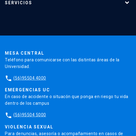
SERVICIOS
Investigación
Red Salud UC
Extensión
Validación de Certificados
La Universidad
Pago de Matrículas
Código de Honor
Pago de Créditos
UC Transparente
Trabaja en la UC
Admisión
MESA CENTRAL
Teléfono para comunicarse con las distintas áreas de la
Universidad.
phone
(56)95504 4000
EMERGENCIAS UC
En caso de accidente o situacón que ponga en riesgo tu vida
dentro de los campus
phone
(56)95504 5000
VIOLENCIA SEXUAL
Para denuncias, asesoría o acompañamiento en casos de