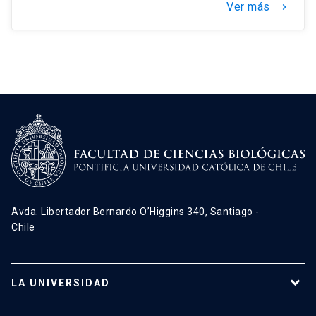
Ver más
keyboard_arrow_right
Avda. Libertador Bernardo O’Higgins 340, Santiago -
Chile
LA UNIVERSIDAD
Programas de estudio