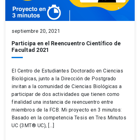
keyboard_arrow_down
Académicos
Dirección Investigación
Estudiantes
septiembre 20, 2021
Consejo de Facultad
Grupos de Investigación
Pregrado
Publicaciones
Participa en el Reencuentro Científico de
Facultad 2021
Secretaría Académica
Institutos y Centros
Postgrado
Contacto
Documentos FCB
FCB en el Territorio
Centro de Estudiantes
El Centro de Estudiantes Doctorado en Ciencias
Biológicas, junto a la Dirección de Postgrado
invitan a la comunidad de Ciencias Biológicas a
Redes Internacionales
participar de dos actividades que tienen como
finalidad una instancia de reencuentro entre
miembros de la FCB. Mi proyecto en 3 minutos:
Basado en la competencia Tesis en Tres Minutos
UC (3MT® UC), […]