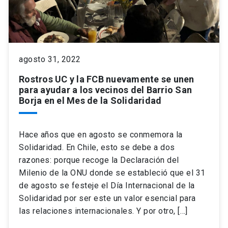
keyboard_arrow_down
Académicos
Dirección Investigación
Estudiantes
Consejo de Facultad
Grupos de Investigación
Pregrado
Publicaciones
agosto 31, 2022
Rostros UC y la FCB nuevamente se unen
Secretaría Académica
Institutos y Centros
Postgrado
Contacto
para ayudar a los vecinos del Barrio San
Borja en el Mes de la Solidaridad
Documentos FCB
FCB en el Territorio
Centro de Estudiantes
Hace años que en agosto se conmemora la
Redes Internacionales
Solidaridad. En Chile, esto se debe a dos
razones: porque recoge la Declaración del
Milenio de la ONU donde se estableció que el 31
de agosto se festeje el Día Internacional de la
Solidaridad por ser este un valor esencial para
las relaciones internacionales. Y por otro, […]