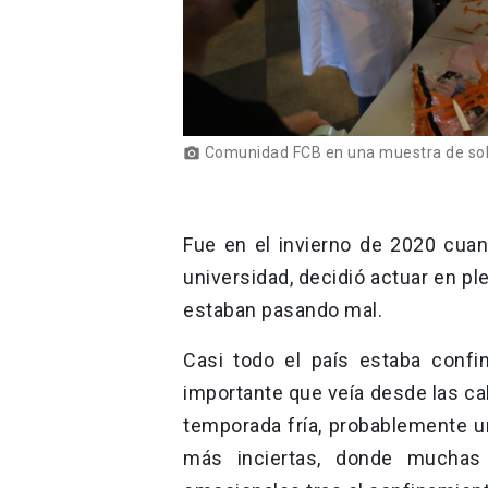
Comunidad FCB en una muestra de soli
photo_camera
Fue en el invierno de 2020 cua
universidad, decidió actuar en p
estaban pasando mal.
Casi todo el país estaba confi
importante que veía desde las ca
temporada fría, probablemente u
más inciertas, donde mucha