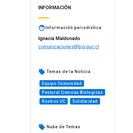
INFORMACIÓN
face
Información periodística
Ignacia Maldonado
comunicaciones@bio.puc.cl
local_offer
Temas de la Noticia
Equipo Comunidad
Pastoral Ciencias Biologicas
Rostros UC
Solidaridad
local_offer
Nube de Temas