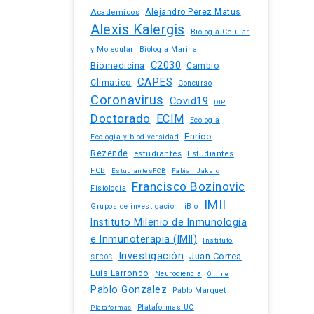
Academicos
Alejandro Perez Matus
Alexis Kalergis
Biologia Celular
y Molecular
Biologia Marina
C2030
Biomedicina
Cambio
CAPES
Climatico
Concurso
Coronavirus
Covid19
DIP
Doctorado
ECIM
Ecologia
Enrico
Ecologia y biodiversidad
Rezende
estudiantes
Estudiantes
FCB
EstudiantesFCB
Fabian Jaksic
Francisco Bozinovic
Fisiologia
IMII
iBio
Grupos de investigacion
Instituto Milenio de Inmunología
e Inmunoterapia (IMII)
Instituto
Investigación
Juan Correa
SECOS
Luis Larrondo
Neurociencia
Online
Pablo Gonzalez
Pablo Marquet
Plataformas UC
Plataformas