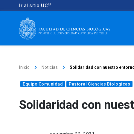
Ir al sitio UC
keyboard_arrow_right
keyboard_arrow_right
Inicio
Noticias
Solidaridad con nuestro entorn
Equipo Comunidad
Pastoral Ciencias Biologicas
Solidaridad con nues