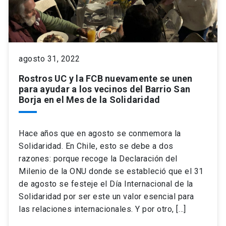
keyboard_arrow_down
Académicos
Dirección Investigación
Estudiantes
Consejo de Facultad
Grupos de Investigación
Pregrado
Publicaciones
agosto 31, 2022
Rostros UC y la FCB nuevamente se unen
Secretaría Académica
Institutos y Centros
Postgrado
Contacto
para ayudar a los vecinos del Barrio San
Borja en el Mes de la Solidaridad
Documentos FCB
FCB en el Territorio
Centro de Estudiantes
Hace años que en agosto se conmemora la
Redes Internacionales
Solidaridad. En Chile, esto se debe a dos
razones: porque recoge la Declaración del
Milenio de la ONU donde se estableció que el 31
de agosto se festeje el Día Internacional de la
Solidaridad por ser este un valor esencial para
las relaciones internacionales. Y por otro, […]