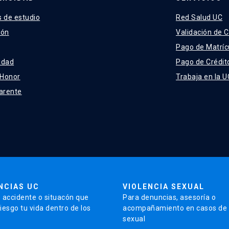
 de estudio
Red Salud UC
ión
Validación de C
Pago de Matríc
idad
Pago de Crédit
 Honor
Trabaja en la U
arente
NCIAS UC
VIOLENCIA SEXUAL
 accidente o situacón que
Para denuncias, asesoría o
iesgo tu vida dentro de los
acompañamiento en casos de v
sexual