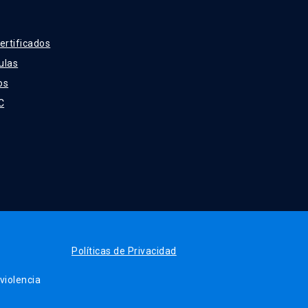
ertificados
ulas
os
C
Políticas de Privacidad
iolencia