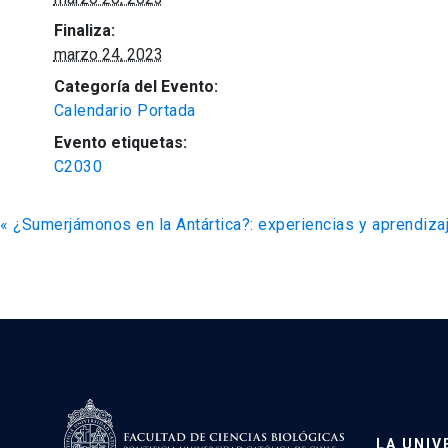
Finaliza:
marzo 24, 2023
Categoría del Evento:
Calendario Portada
Evento etiquetas:
C2030
«
¿Sumerjámonos en la Antártica?: experiencias y aprendizaj
LA UNIV