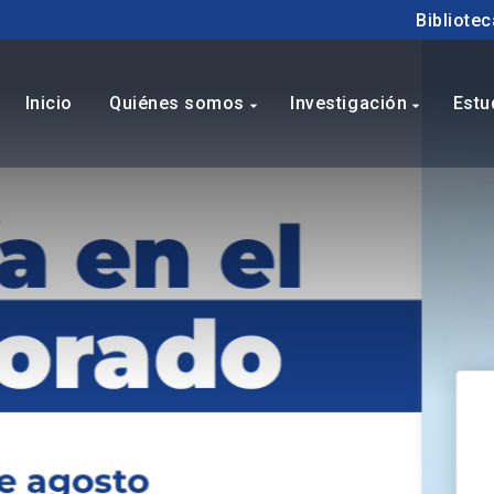
Bibliotec
Inicio
Quiénes somos
Investigación
Estu
arrow_drop_down
arrow_drop_down