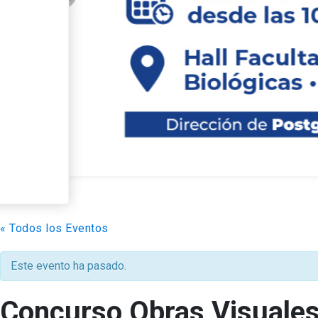
Descubre el nuevo 
la FCB: “Mecanismo
neurodegeneración 
enfoques terapéuti
Leer más
arrow_forward
« Todos los Eventos
Este evento ha pasado.
Concurso Obras Visuales 