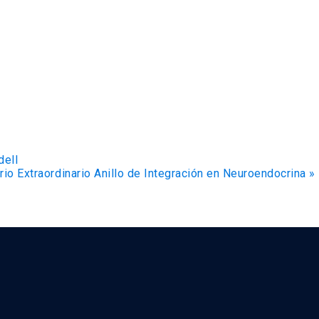
dell
io Extraordinario Anillo de Integración en Neuroendocrina
»