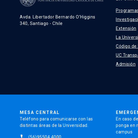
Programas
Avda. Libertador Bernardo O’Higgins
Investigac
340, Santiago - Chile
Extensión
La Univers
Código de
UC Transp
Admisión
MESA CENTRAL
EMERGE
Teléfono para comunicarse con las
En caso de
distintas áreas de la Universidad.
ponga en r
campus
phone
(56)95504 4000