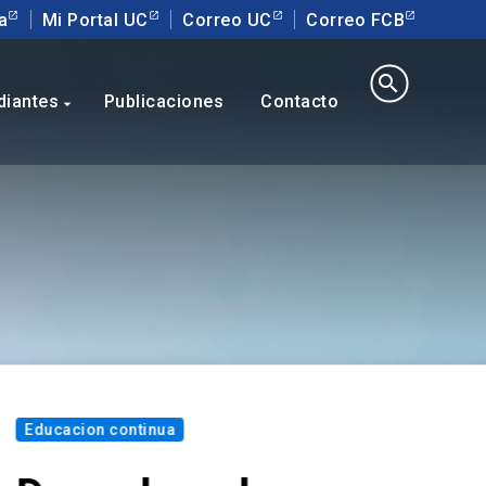
a
Mi Portal UC
Correo UC
Correo FCB
search
diantes
Publicaciones
Contacto
arrow_drop_down