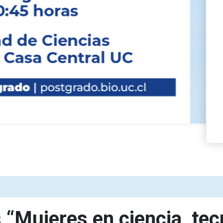
curso de
s de la
y
cos”
“Mujeres en ciencia, tec