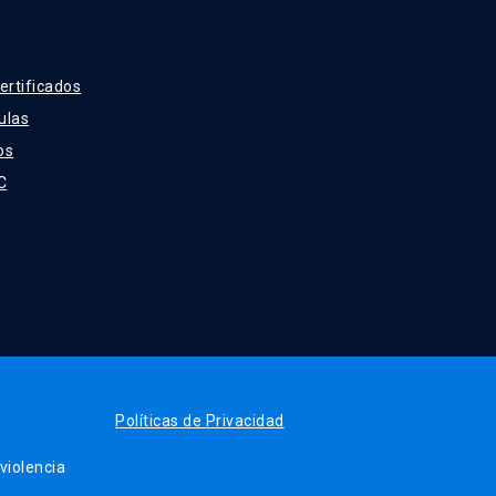
ertificados
ulas
os
C
Políticas de Privacidad
iolencia