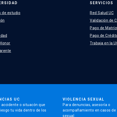
ERSIDAD
SERVICIOS
 de estudio
Red Salud UC
ión
Validación de C
Pago de Matríc
idad
Pago de Crédit
 Honor
Trabaja en la U
arente
NCIAS UC
VIOLENCIA SEXUAL
 accidente o situacón que
Para denuncias, asesoría o
iesgo tu vida dentro de los
acompañamiento en casos de v
sexual