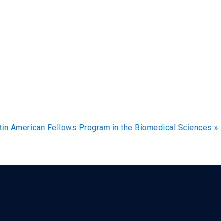
atin American Fellows Program in the Biomedical Sciences
»