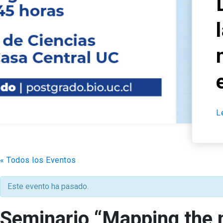
Descubre el nuevo 
la FCB: “Mecanismo
neurodegeneración 
enfoques terapéuti
Leer más
arrow_forward
« Todos los Eventos
Este evento ha pasado.
Seminario “Mapping the m