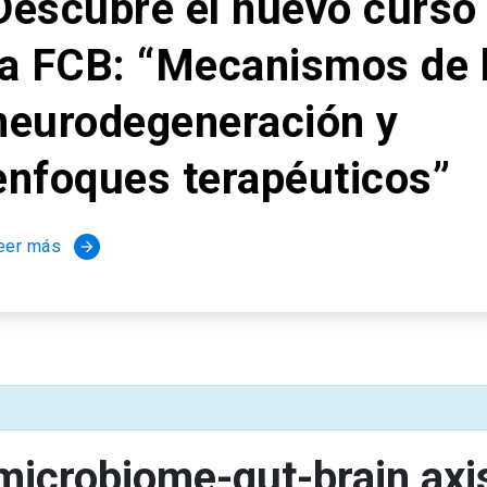
curso de
s de la
y
cos”
icrobiome-gut-brain axis