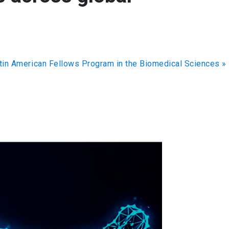
atin American Fellows Program in the Biomedical Sciences
»