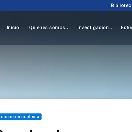
Bibliotec
Inicio
Quiénes somos
Investigación
Estu
arrow_drop_down
arrow_drop_down