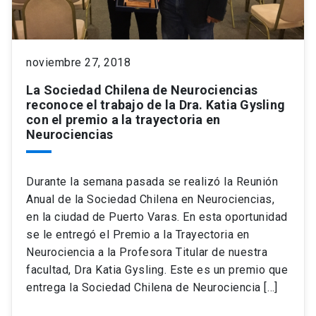
keyboard_arrow_down
Académicos
Dirección Investigación
Estudiantes
noviembre 27, 2018
Consejo de Facultad
Grupos de Investigación
Pregrado
Publicaciones
La Sociedad Chilena de Neurociencias
reconoce el trabajo de la Dra. Katia Gysling
Secretaría Académica
Institutos y Centros
Postgrado
Contacto
con el premio a la trayectoria en
Neurociencias
Documentos FCB
FCB en el Territorio
Centro de Estudiantes
Durante la semana pasada se realizó la Reunión
Redes Internacionales
Anual de la Sociedad Chilena en Neurociencias,
en la ciudad de Puerto Varas. En esta oportunidad
se le entregó el Premio a la Trayectoria en
Neurociencia a la Profesora Titular de nuestra
facultad, Dra Katia Gysling. Este es un premio que
entrega la Sociedad Chilena de Neurociencia […]