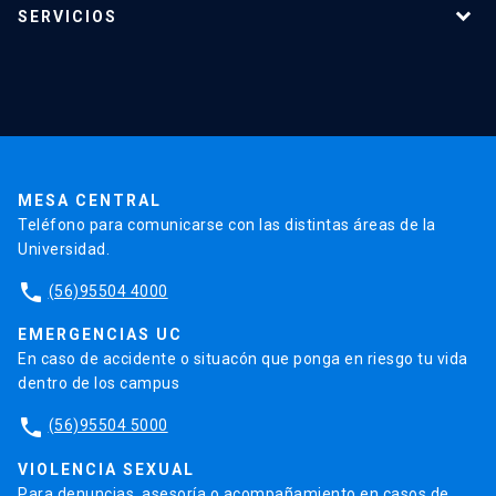
SERVICIOS
Investigación
Red Salud UC
Extensión
Validación de Certificados
La Universidad
Pago de Matrículas
Código de Honor
Pago de Créditos
UC Transparente
Trabaja en la UC
Admisión
MESA CENTRAL
Teléfono para comunicarse con las distintas áreas de la
Universidad.
phone
(56)95504 4000
EMERGENCIAS UC
En caso de accidente o situacón que ponga en riesgo tu vida
dentro de los campus
phone
(56)95504 5000
VIOLENCIA SEXUAL
Para denuncias, asesoría o acompañamiento en casos de