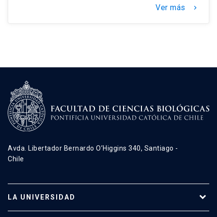
Ver más
keyboard_arrow_right
Avda. Libertador Bernardo O’Higgins 340, Santiago -
Chile
LA UNIVERSIDAD
Programas de estudio