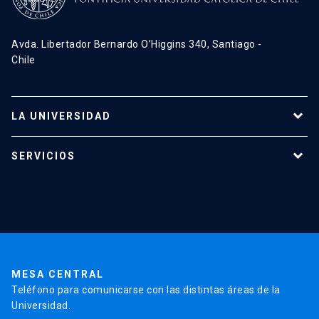
Avda. Libertador Bernardo O’Higgins 340, Santiago -
Chile
LA UNIVERSIDAD
Programas de estudio
SERVICIOS
Investigación
Red Salud UC
Extensión
Validación de Certificados
La Universidad
Pago de Matrículas
Código de Honor
Pago de Créditos
UC Transparente
Trabaja en la UC
Admisión
MESA CENTRAL
Teléfono para comunicarse con las distintas áreas de la
Universidad.