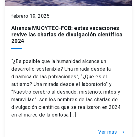
keyboard_arrow_down
febrero 19, 2025
Académicos
Dirección Investigación
Estudiantes
Alianza MUCYTEC-FCB: estas vacaciones
Consejo de Facultad
Grupos de Investigación
Pregrado
Publicaciones
revive las charlas de divulgación científica
2024
Secretaría Académica
Institutos y Centros
Postgrado
Contacto
“¿Es posible que la humanidad alcance un
Documentos FCB
FCB en el Territorio
Centro de Estudiantes
desarrollo sostenible? Una mirada desde la
dinámica de las poblaciones”, “¿Qué es el
autismo? Una mirada desde el laboratorio” y
Redes Internacionales
“Nuestro cerebro al desnudo: misterios, mitos y
maravillas”, son los nombres de las charlas de
divulgación científica que se realizaron en 2024
en el marco de la exitosa […]
Ver más
keyboard_arrow_right